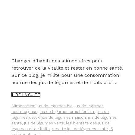
Changer d’habitudes alimentaires pour
retrouver de la vitalité et rester en bonne santé.
Sur ce blog, je milite pour une consommation
accrue des jus de légumes et de fruits cru …
IL
LIRE LA SUITE
N’Y
A
Catégories
Étiquettes
Alimentation
jus de légumes bio
,
jus de légumes
PAS
centrifugeuse
,
jus de legumes crus bienfaits
,
jus de
QUE
légumes détox
,
jus de légumes maison
,
jus de légumes
LES
santé
,
jus de légumes verts
,
les bienfaits des jus de
JUS
légumes et de fruits
,
recette jus de légumes santé
15
DE
commentaires