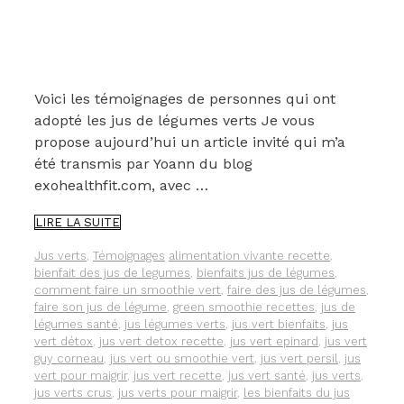
Voici les témoignages de personnes qui ont
adopté les jus de légumes verts Je vous
propose aujourd’hui un article invité qui m’a
été transmis par Yoann du blog
exohealthfit.com, avec …
« J’AI
LIRE LA SUITE
ADOPTÉ
LES
Catégories
Étiquettes
Jus verts
,
Témoignages
alimentation vivante recette
,
JUS
bienfait des jus de legumes
,
bienfaits jus de légumes
,
DE
comment faire un smoothie vert
,
faire des jus de légumes
,
LÉGUMES
faire son jus de légume
,
green smoothie recettes
,
jus de
VERTS ».
légumes santé
,
jus légumes verts
,
jus vert bienfaits
,
jus
TÉMOIGNAGES.
vert détox
,
jus vert detox recette
,
jus vert epinard
,
jus vert
guy corneau
,
jus vert ou smoothie vert
,
jus vert persil
,
jus
vert pour maigrir
,
jus vert recette
,
jus vert santé
,
jus verts
,
jus verts crus
,
jus verts pour maigrir
,
les bienfaits du jus