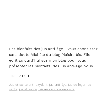
Les bienfaits des jus anti-âge. Vous connaissez
sans doute Michèle du blog Plaisirs bio. Elle
écrit aujourd’hui sur mon blog pour vous
présenter les bienfaits des jus anti-âge. Vous …
LES
LIRE LA SUITE
JUS
ANTI-
Catégories
Étiquettes
Jus et santé
anti-oxydant
,
jus anti-âge
,
jus de légumes
ÂGE
santé
,
jus et santé
Laisser un commentaire