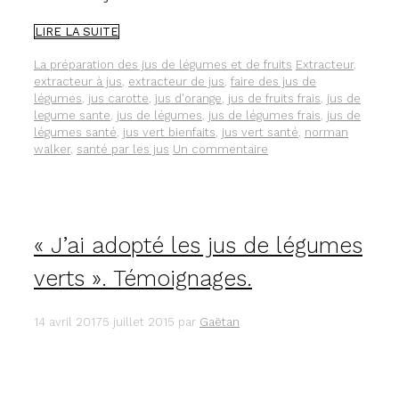
COMMENT
LIRE LA SUITE
JE
PRÉPARE
Catégories
Étiquettes
La préparation des jus de légumes et de fruits
Extracteur
,
MES
extracteur à jus
,
extracteur de jus
,
faire des jus de
RECETTES
légumes
,
jus carotte
,
jus d'orange
,
jus de fruits frais
,
jus de
DE
legume sante
,
jus de légumes
,
jus de légumes frais
,
jus de
JUS
légumes santé
,
jus vert bienfaits
,
jus vert santé
,
norman
DE
walker
,
santé par les jus
Un commentaire
LÉGUMES
ET
DE
FRUITS.
« J’ai adopté les jus de légumes
verts ». Témoignages.
14 avril 2017
5 juillet 2015
par
Gaëtan