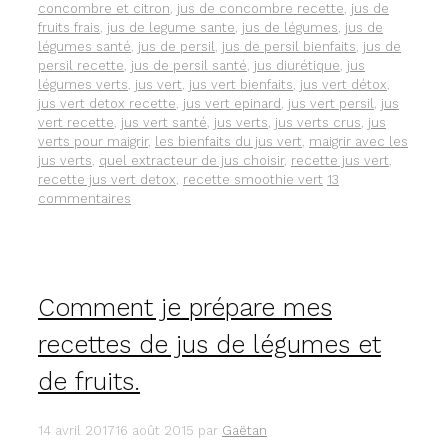
concombre et citron
,
jus de concombre recette
,
jus de
fruits frais
,
jus de legume sante
,
jus de légumes
,
jus de
légumes santé
,
jus de persil
,
jus de persil bienfaits
,
jus de
persil recette
,
jus de persil santé
,
jus diurétique
,
jus
légumes verts
,
jus vert
,
jus vert bienfaits
,
jus vert détox
,
jus vert detox recette
,
jus vert epinard
,
jus vert persil
,
jus
vert recette
,
jus vert santé
,
jus verts
,
jus verts crus
,
jus
verts pour maigrir
,
les bienfaits du jus vert
,
maigrir avec les
jus verts
,
quel extracteur de jus choisir
,
recette jus vert
,
recette jus vert detox
,
recette smoothie vert
13
commentaires
Comment je prépare mes
recettes de jus de légumes et
de fruits.
14 avril 2017
16 août 2015
par
Gaëtan