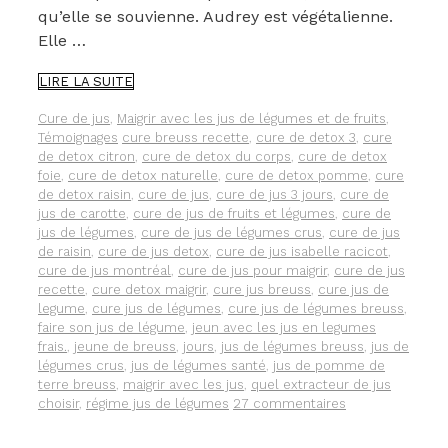
qu’elle se souvienne. Audrey est végétalienne.
Elle …
COMMENT
LIRE LA SUITE
AUDREY
A
Catégories
Cure de jus
,
Maigrir avec les jus de légumes et de fruits
,
PU
Étiquettes
Témoignages
cure breuss recette
,
cure de detox 3
,
cure
MAIGRIR
de detox citron
,
cure de detox du corps
,
cure de detox
DE
foie
,
cure de detox naturelle
,
cure de detox pomme
,
cure
PRÈS
de detox raisin
,
cure de jus
,
cure de jus 3 jours
,
cure de
DE
jus de carotte
,
cure de jus de fruits et légumes
,
cure de
4
jus de légumes
,
cure de jus de légumes crus
,
cure de jus
KILOS
de raisin
,
cure de jus detox
,
cure de jus isabelle racicot
,
EN
cure de jus montréal
,
cure de jus pour maigrir
,
cure de jus
10
recette
,
cure detox maigrir
,
cure jus breuss
,
cure jus de
JOURS
legume
,
cure jus de légumes
,
cure jus de légumes breuss
,
AVEC
faire son jus de légume
,
jeun avec les jus en legumes
UNE
frais.
,
jeune de breuss
,
jours
,
jus de légumes breuss
,
jus de
CURE
légumes crus
,
jus de légumes santé
,
jus de pomme de
DE
terre breuss
,
maigrir avec les jus
,
quel extracteur de jus
JUS
choisir
,
régime jus de légumes
27 commentaires
DE
LÉGUMES