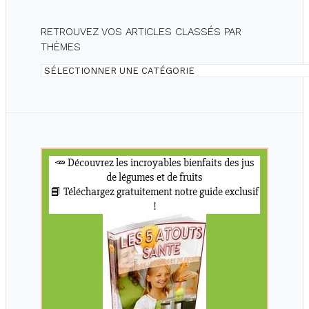
RETROUVEZ VOS ARTICLES CLASSÉS PAR
THÈMES
Retrouvez
vos
articles
classés
par
thèmes