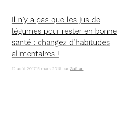
ET
DE
FRUITS
Il n’y a pas que les jus de
CRUS
:
légumes pour rester en bonne
TÉMOIGNAGE.
santé : changez d’habitudes
alimentaires !
12 août 2017
15 mars 2016
par
Gaëtan