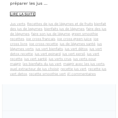
préparer les jus …
MA
LIRE LA SUITE
RECETTE
DE
Catégories
Étiquettes
Jus verts
,
Recettes de jus de légumes et de fruits
bienfait
JUS
des jus de legumes
,
bienfaits jus de légumes
,
faire des jus
VERT
de légumes
,
faire son jus de légume
,
green smoothie
FAÇON
recettes
,
joe cross francais
,
joe cross green juice
,
joe
JOE
cross livre
,
joe cross recette
,
jus de légumes santé
,
jus
CROSS
légumes verts
,
jus vert bienfaits
,
jus vert détox
,
jus vert
detox recette
,
jus vert epinard
,
jus vert persil
,
jus vert
recette
,
jus vert santé
,
jus verts crus
,
jus verts pour
maigrir
,
les bienfaits du jus vert
,
maigrir avec les jus verts
,
quel extracteur de jus choisir
,
recette jus vert
,
recette jus
vert detox
,
recette smoothie vert
41 commentaires