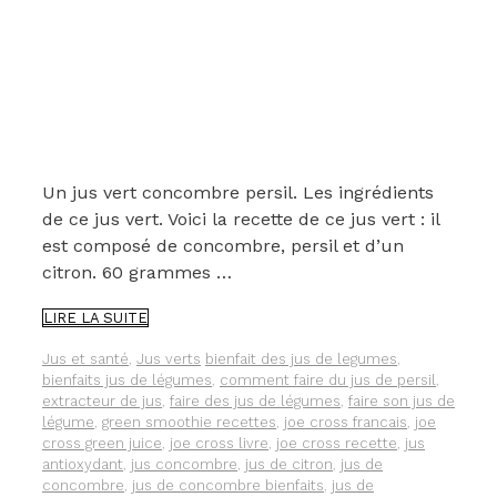
Un jus vert concombre persil. Les ingrédients
de ce jus vert. Voici la recette de ce jus vert : il
est composé de concombre, persil et d’un
citron. 60 grammes …
UN
LIRE LA SUITE
JUS
VERT
Catégories
Étiquettes
Jus et santé
,
Jus verts
bienfait des jus de legumes
,
CONCOMBRE-
bienfaits jus de légumes
,
comment faire du jus de persil
,
PERSIL
extracteur de jus
,
faire des jus de légumes
,
faire son jus de
légume
,
green smoothie recettes
,
joe cross francais
,
joe
cross green juice
,
joe cross livre
,
joe cross recette
,
jus
antioxydant
,
jus concombre
,
jus de citron
,
jus de
concombre
,
jus de concombre bienfaits
,
jus de