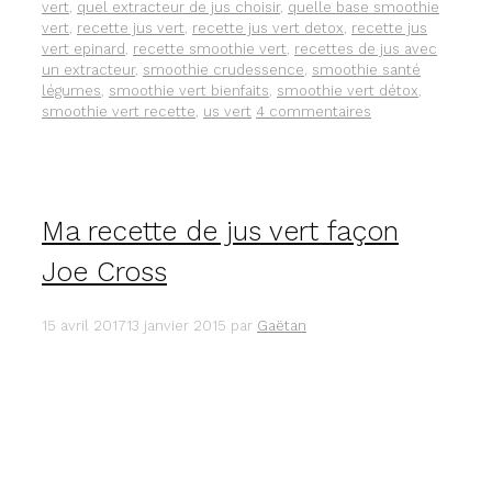
vert
,
quel extracteur de jus choisir
,
quelle base smoothie
vert
,
recette jus vert
,
recette jus vert detox
,
recette jus
vert epinard
,
recette smoothie vert
,
recettes de jus avec
un extracteur
,
smoothie crudessence
,
smoothie santé
légumes
,
smoothie vert bienfaits
,
smoothie vert détox
,
smoothie vert recette
,
us vert
4 commentaires
Ma recette de jus vert façon
Joe Cross
15 avril 2017
13 janvier 2015
par
Gaëtan