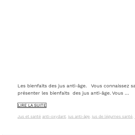
Les bienfaits des jus anti-âge. Vous connaissez sa
présenter les bienfaits des jus anti-âge. Vous …
LES
LIRE LA SUITE
JUS
ANTI-
Catégories
Étiquettes
Jus et santé
anti-oxydant
,
jus anti-âge
,
jus de légumes santé
,
ÂGE