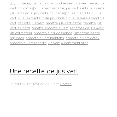
guy corneau
,
jus vert ou smoothie vert
,
jus vert persil
,
jus
vert pour maigrir
,
jus vert recette
,
jus vert santé
,
jus verts
,
jus verts crus
,
jus verts pour maigrir
,
les bienfaits du jus
vert
,
quel extracteur de jus choisir
,
quelle base smoothie
vert
,
recette jus vert
,
recette jus vert detox
,
recette jus
vert epinard
,
recette smoothie vert
,
recettes de jus avec
un extracteur
,
smoothie crudessence
,
smoothie santé
légumes
,
smoothie vert bienfaits
,
smoothie vert détox
,
smoothie vert recette
,
us vert
4 commentaires
Une recette de jus vert
15 avril 2017
2 février 2015
par
Gaëtan