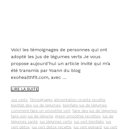
Voici les témoignages de personnes qui ont
adopté les jus de légumes verts Je vous
propose aujourd’hui un article invité qui m’a
été transmis par Yoann du blog
exohealthfit.com, avec …
« J’AI
LIRE LA SUITE
ADOPTÉ
LES
Catégories
Étiquettes
Jus verts
,
Témoignages
alimentation vivante recette
,
JUS
bienfait des jus de legumes
,
bienfaits jus de légumes
,
DE
comment faire un smoothie vert
,
faire des jus de légumes
,
LÉGUMES
faire son jus de légume
,
green smoothie recettes
,
jus de
VERTS ».
légumes santé
,
jus légumes verts
,
jus vert bienfaits
,
jus
TÉMOIGNAGES.
vert détox
,
jus vert detox recette
,
jus vert epinard
,
jus vert