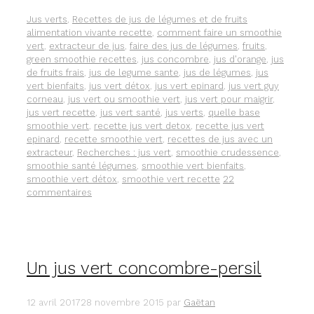
JUS
VERT
Catégories
Étiquettes
Jus verts
,
Recettes de jus de légumes et de fruits
DE
alimentation vivante recette
,
comment faire un smoothie
LÉGUMES
vert
,
extracteur de jus
,
faire des jus de légumes
,
fruits
,
AUX
green smoothie recettes
,
jus concombre
,
jus d'orange
,
jus
ORANGES
de fruits frais
,
jus de legume sante
,
jus de légumes
,
jus
vert bienfaits
,
jus vert détox
,
jus vert epinard
,
jus vert guy
corneau
,
jus vert ou smoothie vert
,
jus vert pour maigrir
,
jus vert recette
,
jus vert santé
,
jus verts
,
quelle base
smoothie vert
,
recette jus vert detox
,
recette jus vert
epinard
,
recette smoothie vert
,
recettes de jus avec un
extracteur
,
Recherches : jus vert
,
smoothie crudessence
,
smoothie santé légumes
,
smoothie vert bienfaits
,
smoothie vert détox
,
smoothie vert recette
22
commentaires
Un jus vert concombre-persil
12 avril 2017
28 novembre 2015
par
Gaëtan