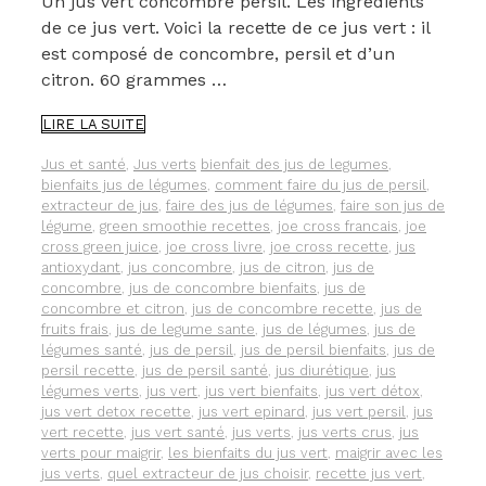
Un jus vert concombre persil. Les ingrédients
de ce jus vert. Voici la recette de ce jus vert : il
est composé de concombre, persil et d’un
citron. 60 grammes …
UN
LIRE LA SUITE
JUS
VERT
Catégories
Étiquettes
Jus et santé
,
Jus verts
bienfait des jus de legumes
,
CONCOMBRE-
bienfaits jus de légumes
,
comment faire du jus de persil
,
PERSIL
extracteur de jus
,
faire des jus de légumes
,
faire son jus de
légume
,
green smoothie recettes
,
joe cross francais
,
joe
cross green juice
,
joe cross livre
,
joe cross recette
,
jus
antioxydant
,
jus concombre
,
jus de citron
,
jus de
concombre
,
jus de concombre bienfaits
,
jus de
concombre et citron
,
jus de concombre recette
,
jus de
fruits frais
,
jus de legume sante
,
jus de légumes
,
jus de
légumes santé
,
jus de persil
,
jus de persil bienfaits
,
jus de
persil recette
,
jus de persil santé
,
jus diurétique
,
jus
légumes verts
,
jus vert
,
jus vert bienfaits
,
jus vert détox
,
jus vert detox recette
,
jus vert epinard
,
jus vert persil
,
jus
vert recette
,
jus vert santé
,
jus verts
,
jus verts crus
,
jus
verts pour maigrir
,
les bienfaits du jus vert
,
maigrir avec les
jus verts
,
quel extracteur de jus choisir
,
recette jus vert
,