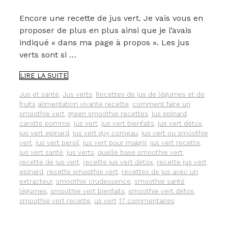
Encore une recette de jus vert. Je vais vous en
proposer de plus en plus ainsi que je l’avais
indiqué « dans ma page à propos ». Les jus
verts sont si …
UNE
LIRE LA SUITE
RECETTE
DE
Catégories
Jus et santé
,
Jus verts
,
Recettes de jus de légumes et de
JUS
Étiquettes
fruits
alimentation vivante recette
,
comment faire un
VERT
smoothie vert
,
green smoothie recettes
,
jus epinard
carotte pomme
,
jus vert
,
jus vert bienfaits
,
jus vert détox
,
jus vert epinard
,
jus vert guy corneau
,
jus vert ou smoothie
vert
,
jus vert persil
,
jus vert pour maigrir
,
jus vert recette
,
jus vert santé
,
jus verts
,
quelle base smoothie vert
,
recette de jus vert
,
recette jus vert detox
,
recette jus vert
epinard
,
recette smoothie vert
,
recettes de jus avec un
extracteur
,
smoothie crudessence
,
smoothie santé
légumes
,
smoothie vert bienfaits
,
smoothie vert détox
,
smoothie vert recette
,
us vert
17 commentaires