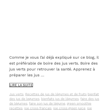
Comme je vous l’ai déjà expliqué sur ce blog, il
est préférable de boire des jus verts. Boire des
jus verts pour retrouver la santé. Apprenez à
préparer les jus …
MA
LIRE LA SUITE
RECETTE
DE
Catégories
Étiquettes
Jus verts
,
Recettes de jus de légumes et de fruits
bienfait
JUS
des jus de legumes
,
bienfaits jus de légumes
,
faire des jus
VERT
de légumes
,
faire son jus de légume
,
green smoothie
FAÇON
recettes
,
joe cross francais
,
joe cross green juice
,
joe