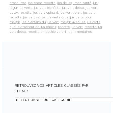
JOE
cross livre
,
joe cross recette
,
jus de légumes santé
,
jus
CROSS
légumes verts
,
jus vert bienfaits
,
jus vert détox
,
jus vert
detox recette
,
jus vert epinard
,
jus vert persil
,
jus vert
recette
,
jus vert santé
,
jus verts crus
,
jus verts pour
maigrir
,
les bienfaits du jus vert
,
maigrir avec les jus verts
,
quel extracteur de jus choisir
,
recette jus vert
,
recette jus
vert detox
,
recette smoothie vert
41 commentaires
RETROUVEZ VOS ARTICLES CLASSÉS PAR
THÈMES
Retrouvez
vos
articles