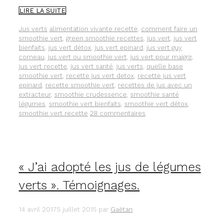
UNE
LIRE LA SUITE
RECETTE
POUR
Catégories
Étiquettes
Jus verts
alimentation vivante recette
,
comment faire un
PRÉPARER
smoothie vert
,
green smoothie recettes
,
jus vert
,
jus vert
UN
bienfaits
,
jus vert détox
,
jus vert epinard
,
jus vert guy
VRAI
corneau
,
jus vert ou smoothie vert
,
jus vert pour maigrir
,
JUS
jus vert recette
,
jus vert santé
,
jus verts
,
quelle base
VERT
smoothie vert
,
recette jus vert detox
,
recette jus vert
!
epinard
,
recette smoothie vert
,
recettes de jus avec un
extracteur
,
smoothie crudessence
,
smoothie santé
légumes
,
smoothie vert bienfaits
,
smoothie vert détox
,
smoothie vert recette
28 commentaires
« J’ai adopté les jus de légumes
verts ». Témoignages.
14 avril 2017
5 juillet 2015
par
Gaëtan