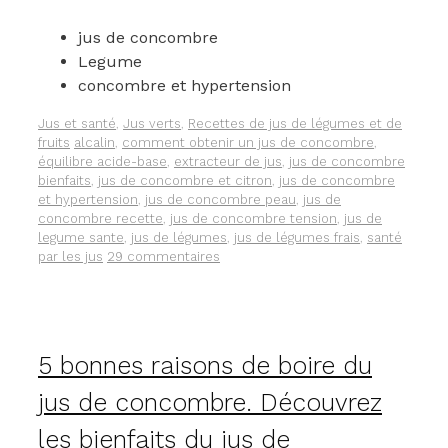
AU
JUS
jus de concombre
DE
CONCOMBRE
Legume
DIURÉTIQUE
concombre et hypertension
ET
ANTIOXYDANT.
Catégories
Jus et santé
,
Jus verts
,
Recettes de jus de légumes et de
Étiquettes
fruits
alcalin
,
comment obtenir un jus de concombre
,
équilibre acide-base
,
extracteur de jus
,
jus de concombre
bienfaits
,
jus de concombre et citron
,
jus de concombre
et hypertension
,
jus de concombre peau
,
jus de
concombre recette
,
jus de concombre tension
,
jus de
legume sante
,
jus de légumes
,
jus de légumes frais
,
santé
par les jus
29 commentaires
5 bonnes raisons de boire du
jus de concombre. Découvrez
les bienfaits du jus de