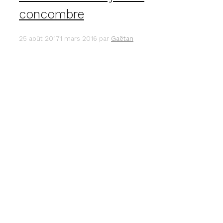
concombre
25 août 2017
1 mars 2016
par
Gaëtan