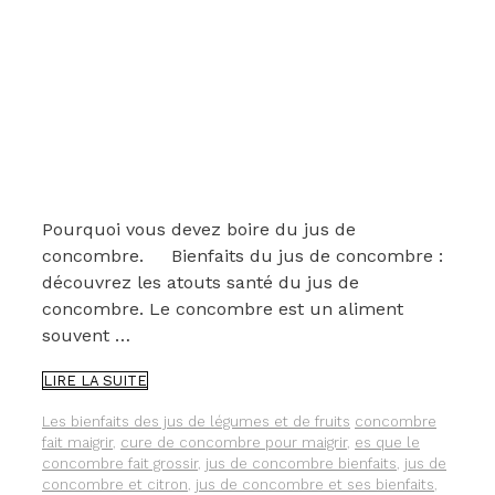
Pourquoi vous devez boire du jus de
concombre. Bienfaits du jus de concombre :
découvrez les atouts santé du jus de
concombre. Le concombre est un aliment
souvent …
5
LIRE LA SUITE
BONNES
RAISONS
Catégories
Étiquettes
Les bienfaits des jus de légumes et de fruits
concombre
DE
fait maigrir
,
cure de concombre pour maigrir
,
es que le
BOIRE
concombre fait grossir
,
jus de concombre bienfaits
,
jus de
DU
concombre et citron
,
jus de concombre et ses bienfaits
,