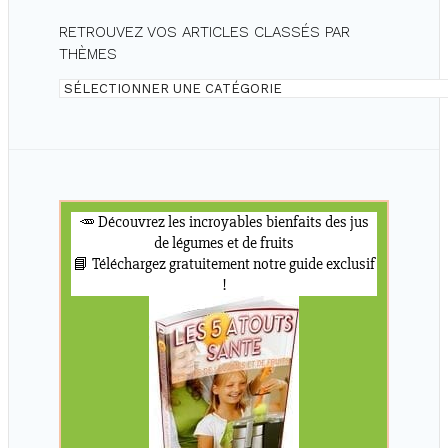
RETROUVEZ VOS ARTICLES CLASSÉS PAR
THÈMES
Retrouvez
vos
articles
classés
par
thèmes