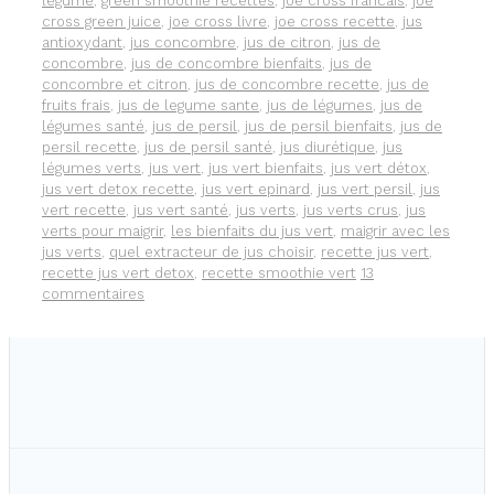
légume
,
green smoothie recettes
,
joe cross francais
,
joe
cross green juice
,
joe cross livre
,
joe cross recette
,
jus
antioxydant
,
jus concombre
,
jus de citron
,
jus de
concombre
,
jus de concombre bienfaits
,
jus de
concombre et citron
,
jus de concombre recette
,
jus de
fruits frais
,
jus de legume sante
,
jus de légumes
,
jus de
légumes santé
,
jus de persil
,
jus de persil bienfaits
,
jus de
persil recette
,
jus de persil santé
,
jus diurétique
,
jus
légumes verts
,
jus vert
,
jus vert bienfaits
,
jus vert détox
,
jus vert detox recette
,
jus vert epinard
,
jus vert persil
,
jus
vert recette
,
jus vert santé
,
jus verts
,
jus verts crus
,
jus
verts pour maigrir
,
les bienfaits du jus vert
,
maigrir avec les
jus verts
,
quel extracteur de jus choisir
,
recette jus vert
,
recette jus vert detox
,
recette smoothie vert
13
commentaires