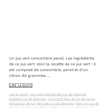
Un jus vert concombre persil. Les ingrédients
de ce jus vert. Voici la recette de ce jus vert : il
est composé de concombre, persil et d’un
citron. 60 grammes …
UN
LIRE LA SUITE
JUS
VERT
Catégories
Étiquettes
Jus et santé
,
Jus verts
bienfait des jus de legumes
,
CONCOMBRE-
bienfaits jus de légumes
,
comment faire du jus de persil
,
PERSIL
extracteur de jus
,
faire des jus de légumes
,
faire son jus de