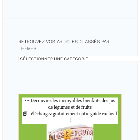
RETROUVEZ VOS ARTICLES CLASSÉS PAR
THÈMES
Retrouvez
vos
articles
classés
par
thèmes