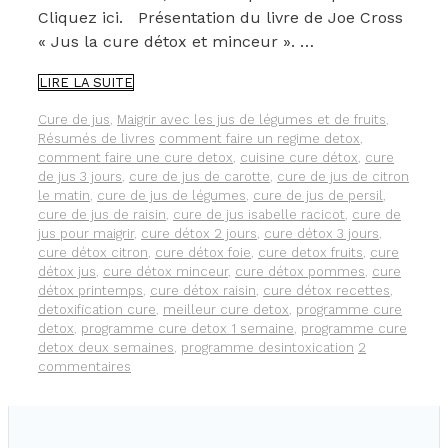
Cliquez ici. Présentation du livre de Joe Cross
« Jus la cure détox et minceur ». …
J’AI
LIRE LA SUITE
LU
POUR
Catégories
Cure de jus
,
Maigrir avec les jus de légumes et de fruits
,
VOUS
Étiquettes
Résumés de livres
comment faire un regime detox
,
LE
comment faire une cure detox
,
cuisine cure détox
,
cure
LIVRE
de jus 3 jours
,
cure de jus de carotte
,
cure de jus de citron
DE
le matin
,
cure de jus de légumes
,
cure de jus de persil
,
JOE
cure de jus de raisin
,
cure de jus isabelle racicot
,
cure de
CROSS
jus pour maigrir
,
cure détox 2 jours
,
cure détox 3 jours
,
:
cure détox citron
,
cure détox foie
,
cure detox fruits
,
cure
«
détox jus
,
cure détox minceur
,
cure détox pommes
,
cure
JUS,
détox printemps
,
cure détox raisin
,
cure détox recettes
,
LA
detoxification cure
,
meilleur cure detox
,
programme cure
CURE
detox
,
programme cure detox 1 semaine
,
programme cure
DÉTOX
detox deux semaines
,
programme desintoxication
2
ET
commentaires
MINCEUR
»