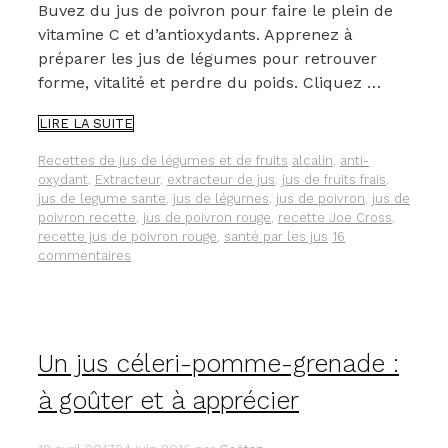
Buvez du jus de poivron pour faire le plein de
vitamine C et d’antioxydants. Apprenez à
préparer les jus de légumes pour retrouver
forme, vitalité et perdre du poids. Cliquez …
LE
LIRE LA SUITE
JUS
DE
Catégories
Étiquettes
Recettes de jus de légumes et de fruits
alcalin
,
anti-
POIVRON,
oxydant
,
Extracteur
,
extracteur de jus
,
jus de fruits frais
,
UN
jus de legume sante
,
jus de légumes
,
jus de poivron
,
jus de
CONCENTRÉ
poivron recette
,
jus de poivron rouge
,
recette Joe Cross
,
DE
recette jus de poivron rouge
,
santé par les jus
16
VITAMINE
commentaires
C
ET
D’ANTIOXYDANTS.
Un jus céleri-pomme-grenade :
à goûter et à apprécier