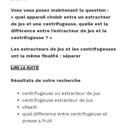
Vous vous posez maintenant la question :
« quel appareil choisir entre un extracteur
de jus et une centrifugeuse, quelle est la
différence entre l’extracteur de jus et la
centrifugeuse ? »
Les extracteurs de jus et les centrifugeuses
ont la même finalité : séparer
EXTRACTEUR
LIRE LA SUITE
DE
JUS
Résultats de votre recherche
OU
CENTRIFUGEUSE
centrifugeuse ou extracteur de jus
?
COMMENT
centrifugeuse extracteur de jus
CHOISIR
vitaalit
?
quel difference entre centrifugeuse et
QUELLE
presse a fruit
EST
LA