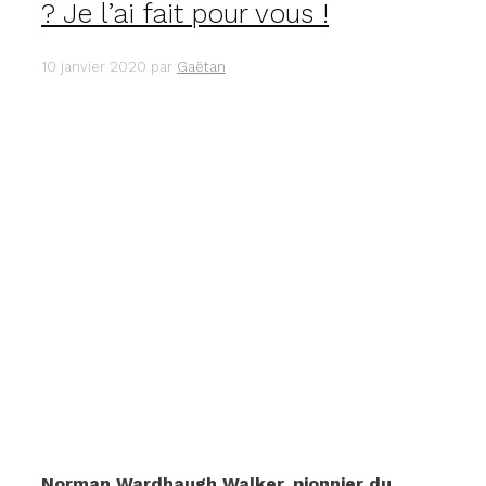
? Je l’ai fait pour vous !
10 janvier 2020
par
Gaëtan
Norman Wardhaugh Walker, pionnier du