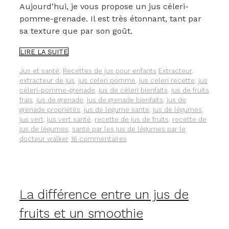
Aujourd’hui, je vous propose un jus céleri-
pomme-grenade. Il est très étonnant, tant par
sa texture que par son goût.
UN
LIRE LA SUITE
JUS
CÉLERI-
Catégories
Étiquettes
Jus et santé
,
Recettes de jus pour enfants
Extracteur
,
POMME-
extracteur de jus
,
jus celeri pomme
,
jus celeri recette
,
jus
GRENADE
céleri-pomme-grenade
,
jus de céleri bienfaits
,
jus de fruits
:
frais
,
jus de grenade
,
jus de grenade bienfaits
,
jus de
À
grenade propriétés
,
jus de legume sante
,
jus de légumes
,
GOÛTER
jus vert
,
jus vert santé
,
recette de jus de fruits
,
recette de
ET
jus de légumes
,
santé par les jus de légumes par le
À
docteur walker
16 commentaires
APPRÉCIER
La différence entre un jus de
fruits et un smoothie