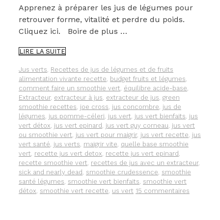
Apprenez à préparer les jus de légumes pour
retrouver forme, vitalité et perdre du poids.
Cliquez ici. Boire de plus …
BOIRE
LIRE LA SUITE
DES
JUS
Catégories
Étiquettes
Jus verts
,
Recettes de jus de légumes et de fruits
VERTS
alimentation vivante recette
,
budget fruits et légumes
,
POUR
comment faire un smoothie vert
,
équilibre acide-base
,
RESTER
Extracteur
,
extracteur à jus
,
extracteur de jus
,
green
EN
smoothie recettes
,
joe cross
,
jus concombre
,
jus de
BONNE
légumes
,
jus pomme-céleri
,
jus vert
,
jus vert bienfaits
,
jus
SANTÉ
vert détox
,
jus vert epinard
,
jus vert guy corneau
,
jus vert
ou smoothie vert
,
jus vert pour maigrir
,
jus vert recette
,
jus
vert santé
,
jus verts
,
maigrir vite
,
quelle base smoothie
vert
,
recette jus vert detox
,
recette jus vert epinard
,
recette smoothie vert
,
recettes de jus avec un extracteur
,
sick and nearly dead
,
smoothie crudessence
,
smoothie
santé légumes
,
smoothie vert bienfaits
,
smoothie vert
détox
,
smoothie vert recette
,
us vert
15 commentaires