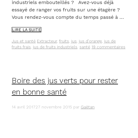
industriels embouteillés ? Avez-vous déjà
essayé de ranger vos fruits sur une étagère ?
Vous rendez-vous compte du temps passé à …
POURQUOI
LIRE LA SUITE
VOUS
DEVEZ
Catégories
Étiquettes
Jus et santé
Extracteur
,
fruits
,
jus
,
jus d'orange
,
jus de
PRIVILÉGIER
fruits frais
,
jus de fruits industriels
,
santé
19 commentaires
LES
JUS
DE
FRUITS
FRAIS
Boire des jus verts pour rester
ET
DE
en bonne santé
LÉGUMES
FRAIS
AUX
14 avril 2017
27 novembre 2015
par
Gaëtan
JUS
INDUSTRIELS.