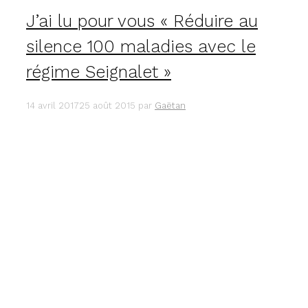
JE
J’ai lu pour vous « Réduire au
L’AI
FAIT
silence 100 maladies avec le
POUR
VOUS
régime Seignalet »
!
14 avril 2017
25 août 2015
par
Gaëtan