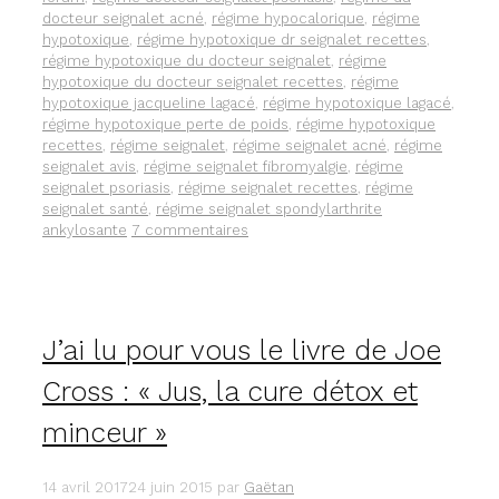
docteur seignalet acné
,
régime hypocalorique
,
régime
hypotoxique
,
régime hypotoxique dr seignalet recettes
,
régime hypotoxique du docteur seignalet
,
régime
hypotoxique du docteur seignalet recettes
,
régime
hypotoxique jacqueline lagacé
,
régime hypotoxique lagacé
,
régime hypotoxique perte de poids
,
régime hypotoxique
recettes
,
régime seignalet
,
régime seignalet acné
,
régime
seignalet avis
,
régime seignalet fibromyalgie
,
régime
seignalet psoriasis
,
régime seignalet recettes
,
régime
seignalet santé
,
régime seignalet spondylarthrite
ankylosante
7 commentaires
J’ai lu pour vous le livre de Joe
Cross : « Jus, la cure détox et
minceur »
14 avril 2017
24 juin 2015
par
Gaëtan