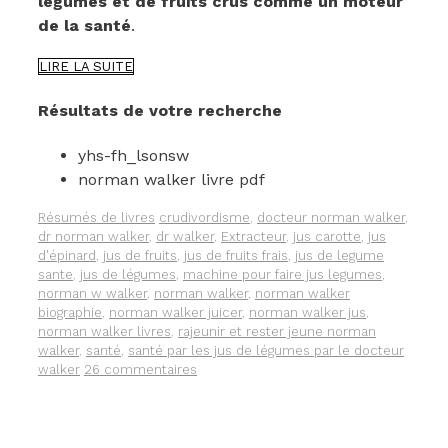
légumes et de fruits crus comme un moteur
de la santé
.
VOUS
LIRE LA SUITE
N’AVEZ
PAS
Résultats de votre recherche
LU
LE
yhs-fh_lsonsw
LIVRE
DE
norman walker livre pdf
NORMAN
WALKER,
Catégories
Étiquettes
Résumés de livres
crudivordisme
,
docteur norman walker
,
LA
dr norman walker
,
dr walker
,
Extracteur
,
jus carotte
,
jus
SANTÉ
d'épinard
,
jus de fruits
,
jus de fruits frais
,
jus de legume
PAR
sante
,
jus de légumes
,
machine pour faire jus legumes
,
LES
norman w walker
,
norman walker
,
norman walker
JUS
biographie
,
norman walker juicer
,
norman walker jus
,
FRAIS
norman walker livres
,
rajeunir et rester jeune norman
DE
walker
,
santé
,
santé par les jus de légumes par le docteur
LÉGUMES
walker
26 commentaires
ET
DE
FRUITS
?