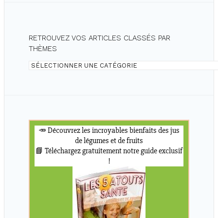
RETROUVEZ VOS ARTICLES CLASSÉS PAR
THÈMES
Retrouvez
vos
articles
classés
par
thèmes