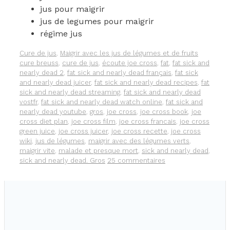
LES
jus pour maigrir
JUS
jus de legumes pour maigrir
DE
régime jus
LÉGUMES
OU
Catégories
Étiquette
Cure de jus
,
Maigrir avec les jus de légumes et de fruits
LA
cure breuss
,
cure de jus
,
écoute joe cross
,
fat
,
fat sick and
CURE
nearly dead 2
,
fat sick and nearly dead français
,
fat sick
DE
and nearly dead juicer
,
fat sick and nearly dead recipes
,
fat
JUS
sick and nearly dead streaming
,
fat sick and nearly dead
DE
vostfr
,
fat sick and nearly dead watch online
,
fat sick and
60
nearly dead youtube
,
gros
,
joe cross
,
joe cross book
,
joe
JOURS
cross diet plan
,
joe cross film
,
joe cross francais
,
joe cross
green juice
,
joe cross juicer
,
joe cross recette
,
joe cross
wiki
,
jus de légumes
,
maigrir avec des légumes verts
,
maigrir vite
,
malade et presque mort
,
sick and nearly dead
,
sick and nearly dead. Gros
25 commentaires