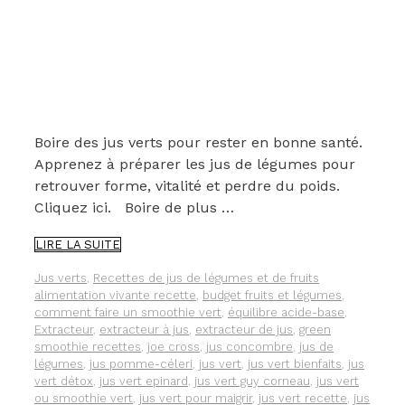
Boire des jus verts pour rester en bonne santé.
Apprenez à préparer les jus de légumes pour
retrouver forme, vitalité et perdre du poids.
Cliquez ici. Boire de plus …
BOIRE
LIRE LA SUITE
DES
JUS
Catégories
Étiquettes
Jus verts
,
Recettes de jus de légumes et de fruits
VERTS
alimentation vivante recette
,
budget fruits et légumes
,
POUR
comment faire un smoothie vert
,
équilibre acide-base
,
RESTER
Extracteur
,
extracteur à jus
,
extracteur de jus
,
green
EN
smoothie recettes
,
joe cross
,
jus concombre
,
jus de
BONNE
légumes
,
jus pomme-céleri
,
jus vert
,
jus vert bienfaits
,
jus
SANTÉ
vert détox
,
jus vert epinard
,
jus vert guy corneau
,
jus vert
ou smoothie vert
,
jus vert pour maigrir
,
jus vert recette
,
jus