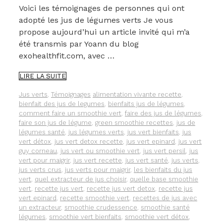
Voici les témoignages de personnes qui ont
adopté les jus de légumes verts Je vous
propose aujourd’hui un article invité qui m’a
été transmis par Yoann du blog
exohealthfit.com, avec …
« J’AI
LIRE LA SUITE
ADOPTÉ
LES
Catégories
Étiquettes
Jus verts
,
Témoignages
alimentation vivante recette
,
JUS
bienfait des jus de legumes
,
bienfaits jus de légumes
,
DE
comment faire un smoothie vert
,
faire des jus de légumes
,
LÉGUMES
faire son jus de légume
,
green smoothie recettes
,
jus de
VERTS ».
légumes santé
,
jus légumes verts
,
jus vert bienfaits
,
jus
TÉMOIGNAGES.
vert détox
,
jus vert detox recette
,
jus vert epinard
,
jus vert
guy corneau
,
jus vert ou smoothie vert
,
jus vert persil
,
jus
vert pour maigrir
,
jus vert recette
,
jus vert santé
,
jus verts
,
jus verts crus
,
jus verts pour maigrir
,
les bienfaits du jus
vert
,
quel extracteur de jus choisir
,
quelle base smoothie
vert
,
recette jus vert
,
recette jus vert detox
,
recette jus
vert epinard
,
recette smoothie vert
,
recettes de jus avec
un extracteur
,
smoothie crudessence
,
smoothie santé
légumes
,
smoothie vert bienfaits
,
smoothie vert détox
,