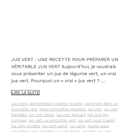
JUS VERT : UNE RECETTE POUR PRÉPARER UN
VÉRITABLE JUS VERT Aujourd’hui, je voudrais
vous présenter un jus de légume vert, un vrai
jus vert. Pourquoi un « vrai » jus vert ? …
UNE
LIRE LA SUITE
RECETTE
POUR
Catégories
Étiquettes
Jus verts
alimentation vivante recette
,
comment faire un
PRÉPARER
smoothie vert
,
green smoothie recettes
,
jus vert
,
jus vert
UN
bienfaits
,
jus vert détox
,
jus vert epinard
,
jus vert guy
VRAI
corneau
,
jus vert ou smoothie vert
,
jus vert pour maigrir
,
JUS
jus vert recette
,
jus vert santé
,
jus verts
,
quelle base
VERT
smoothie vert
,
recette jus vert detox
,
recette jus vert