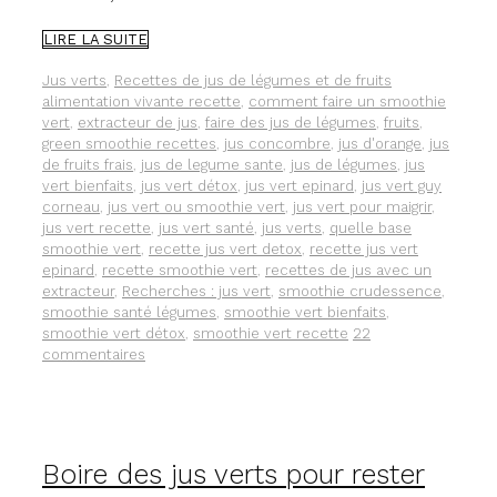
UN
LIRE LA SUITE
JUS
VERT
Catégories
Étiquettes
Jus verts
,
Recettes de jus de légumes et de fruits
DE
alimentation vivante recette
,
comment faire un smoothie
LÉGUMES
vert
,
extracteur de jus
,
faire des jus de légumes
,
fruits
,
AUX
green smoothie recettes
,
jus concombre
,
jus d'orange
,
jus
ORANGES
de fruits frais
,
jus de legume sante
,
jus de légumes
,
jus
vert bienfaits
,
jus vert détox
,
jus vert epinard
,
jus vert guy
corneau
,
jus vert ou smoothie vert
,
jus vert pour maigrir
,
jus vert recette
,
jus vert santé
,
jus verts
,
quelle base
smoothie vert
,
recette jus vert detox
,
recette jus vert
epinard
,
recette smoothie vert
,
recettes de jus avec un
extracteur
,
Recherches : jus vert
,
smoothie crudessence
,
smoothie santé légumes
,
smoothie vert bienfaits
,
smoothie vert détox
,
smoothie vert recette
22
commentaires
Boire des jus verts pour rester