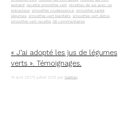
!
epinard
,
recette smoothie vert
,
recettes de jus avec un
extracteur
,
smoothie crudessence
,
smoothie santé
légumes
,
smoothie vert bienfaits
,
smoothie vert détox
,
smoothie vert recette
28 commentaires
« J’ai adopté les jus de légumes
verts ». Témoignages.
14 avril 2017
5 juillet 2015
par
Gaëtan