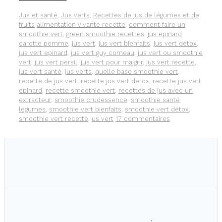
RECETTE
DE
Catégories
Jus et santé
,
Jus verts
,
Recettes de jus de légumes et de
JUS
Étiquettes
fruits
alimentation vivante recette
,
comment faire un
VERT
smoothie vert
,
green smoothie recettes
,
jus epinard
carotte pomme
,
jus vert
,
jus vert bienfaits
,
jus vert détox
,
jus vert epinard
,
jus vert guy corneau
,
jus vert ou smoothie
vert
,
jus vert persil
,
jus vert pour maigrir
,
jus vert recette
,
jus vert santé
,
jus verts
,
quelle base smoothie vert
,
recette de jus vert
,
recette jus vert detox
,
recette jus vert
epinard
,
recette smoothie vert
,
recettes de jus avec un
extracteur
,
smoothie crudessence
,
smoothie santé
légumes
,
smoothie vert bienfaits
,
smoothie vert détox
,
smoothie vert recette
,
us vert
17 commentaires