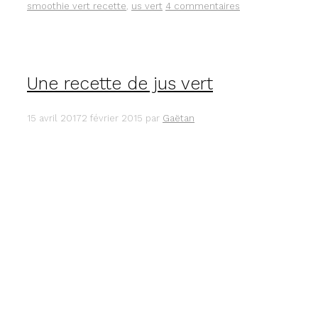
smoothie vert recette
,
us vert
4 commentaires
Une recette de jus vert
15 avril 2017
2 février 2015
par
Gaëtan