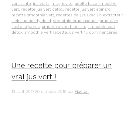
vert santé
,
jus verts
,
maigrir vite
,
quelle base smoothie
vert
,
recette jus vert detox
,
recette jus vert epinard
,
recette smoothie vert
,
recettes de jus avec un extracteur
,
sick and nearly dead
,
smoothie crudessence
,
smoothie
santé légumes
,
smoothie vert bienfaits
,
smoothie vert
détox
,
smoothie vert recette
,
us vert
15 commentaires
Une recette pour préparer un
vrai jus vert !
13 avril 2017
20 octobre 2015
par
Gaëtan