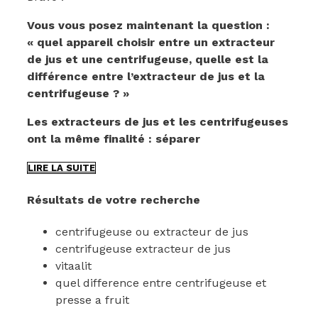
Vous vous posez maintenant la question :
« quel appareil choisir entre un extracteur
de jus et une centrifugeuse, quelle est la
différence entre l’extracteur de jus et la
centrifugeuse ? »
Les extracteurs de jus et les centrifugeuses
ont la même finalité : séparer
EXTRACTEUR
LIRE LA SUITE
DE
JUS
Résultats de votre recherche
OU
CENTRIFUGEUSE
centrifugeuse ou extracteur de jus
?
COMMENT
centrifugeuse extracteur de jus
CHOISIR
vitaalit
?
quel difference entre centrifugeuse et
QUELLE
presse a fruit
EST
LA