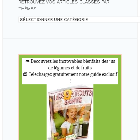
RETROUVEZ VOS ARTICLES CLASSÉS PAR
THÈMES
Retrouvez
vos
articles
classés
par
thèmes