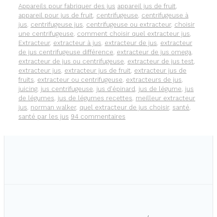
Catégories
Étiquettes
Appareils pour fabriquer des jus
appareil jus de fruit
,
DIFFÉRENCE
appareil pour jus de fruit
,
centrifugeuse
,
centrifugeuse à
?
jus
,
centrifugeuse jus
,
centrifugeuse ou extracteur
,
choisir
une centrifugeuse
,
comment choisir quel extracteur jus
,
Extracteur
,
extracteur à jus
,
extracteur de jus
,
extracteur
de jus centrifugeuse différence
,
extracteur de jus omega
,
extracteur de jus ou centrifugeuse
,
extracteur de jus test
,
extracteur jus
,
extracteur jus de fruit
,
extracteur jus de
fruits
,
extracteur ou centrifugeuse
,
extracteurs de jus
,
juicing
,
jus centrifugeuse
,
jus d'épinard
,
jus de légume
,
jus
de légumes
,
jus de légumes recettes
,
meilleur extracteur
jus
,
norman walker
,
quel extracteur de jus choisir
,
santé
,
santé par les jus
94 commentaires