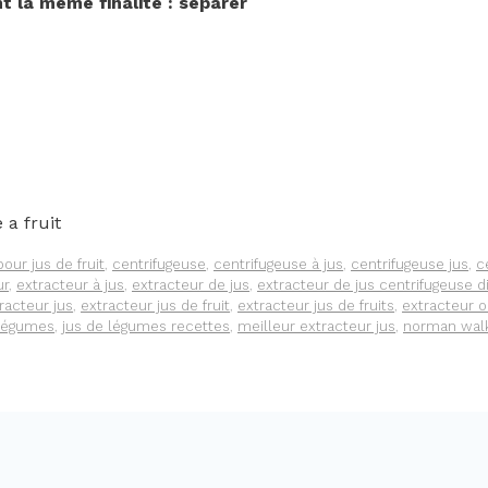
t la même finalité : séparer
 a fruit
pour jus de fruit
,
centrifugeuse
,
centrifugeuse à jus
,
centrifugeuse jus
,
c
ur
,
extracteur à jus
,
extracteur de jus
,
extracteur de jus centrifugeuse d
racteur jus
,
extracteur jus de fruit
,
extracteur jus de fruits
,
extracteur o
 légumes
,
jus de légumes recettes
,
meilleur extracteur jus
,
norman wal