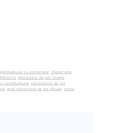
entrifugeuse ou extracteur
,
choisir une
ifférence
,
extracteur de jus omega
,
u centrifugeuse
,
extracteurs de jus
,
ker
,
quel extracteur de jus choisir
,
santé
,