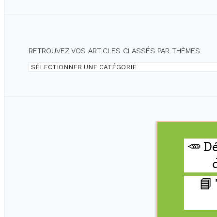
RETROUVEZ VOS ARTICLES CLASSÉS PAR THÈMES
Retrouvez
vos
articles
classés
par
thèmes