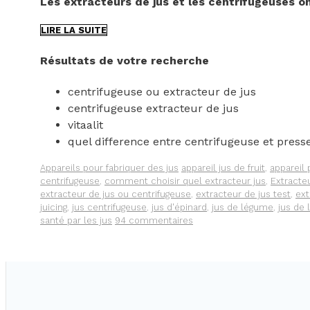
Les extracteurs de jus et les centrifugeuses on
EXTRACTEUR
LIRE LA SUITE
DE
JUS
Résultats de votre recherche
OU
CENTRIFUGEUSE
centrifugeuse ou extracteur de jus
?
COMMENT
centrifugeuse extracteur de jus
CHOISIR
vitaalit
?
quel difference entre centrifugeuse et presse
QUELLE
EST
Catégories
Étiquettes
Appareils pour fabriquer des jus
appareil jus de fruit
,
appareil 
LA
centrifugeuse
,
comment choisir quel extracteur jus
,
Extracte
DIFFÉRENCE
extracteur de jus ou centrifugeuse
,
extracteur de jus test
,
ext
?
juicing
,
jus centrifugeuse
,
jus d'épinard
,
jus de légume
,
jus de
santé par les jus
94 commentaires