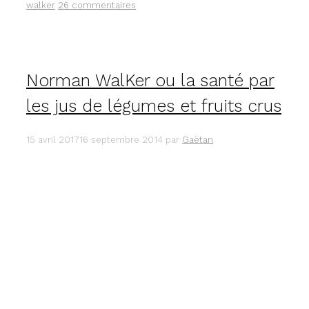
LÉGUMES
walker
26 commentaires
ET
DE
FRUITS
?
JE
Norman WalKer ou la santé par
L’AI
FAIT
les jus de légumes et fruits crus
POUR
VOUS
!
15 avril 2017
16 septembre 2014
par
Gaëtan