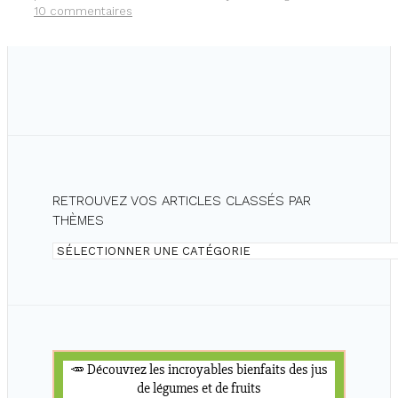
CRUS
10 commentaires
RETROUVEZ VOS ARTICLES CLASSÉS PAR
THÈMES
Retrouvez
vos
articles
classés
par
thèmes