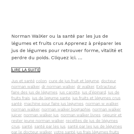
Norman WalKer ou la santé par les jus de
légumes et fruits crus Apprenez à préparer les
jus de légumes pour retrouver forme, vitalité et
perdre du poids. Cliquez ici. …
NORMAN
LIRE LA SUITE
WALKER
OU
Catégories
Étiquettes
Jus et santé
colon
,
cure de jus fruit et legume
,
docteur
LA
norman walker
,
dr norman walker
,
dr walker
,
Extracteur
,
SANTÉ
faire des jus de légumes
,
jus carotte
,
jus d'épinard
,
jus de
PAR
fruits frais
,
jus de legume sante
,
jus fruits et légumes crus
LES
santé
,
machine pour faire jus legumes
,
norman w walker
,
JUS
norman walker
,
norman walker biographie
,
norman walker
DE
juicer
,
norman walker jus
,
norman walker livres
,
rajeunir et
LÉGUMES
rester jeune norman walker
,
recettes de jus de légumes
ET
crus
,
santé
,
santé par les jus
,
santé par les jus de légumes
FRUITS
par le docteur walker
,
votre santé jus frais légumes fruits