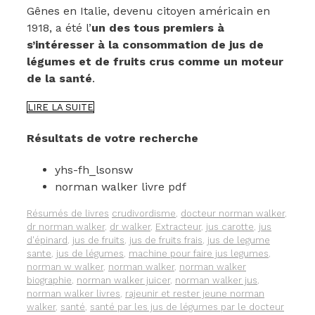
Gênes en Italie, devenu citoyen américain en
1918, a été l’
un des tous premiers à
s’intéresser à la consommation de jus de
légumes et de fruits crus comme un moteur
de la santé
.
VOUS
LIRE LA SUITE
N’AVEZ
PAS
Résultats de votre recherche
LU
LE
yhs-fh_lsonsw
LIVRE
DE
norman walker livre pdf
NORMAN
WALKER,
Catégories
Étiquettes
Résumés de livres
crudivordisme
,
docteur norman walker
,
LA
dr norman walker
,
dr walker
,
Extracteur
,
jus carotte
,
jus
SANTÉ
d'épinard
,
jus de fruits
,
jus de fruits frais
,
jus de legume
PAR
sante
,
jus de légumes
,
machine pour faire jus legumes
,
LES
norman w walker
,
norman walker
,
norman walker
JUS
biographie
,
norman walker juicer
,
norman walker jus
,
FRAIS
norman walker livres
,
rajeunir et rester jeune norman
DE
walker
,
santé
,
santé par les jus de légumes par le docteur