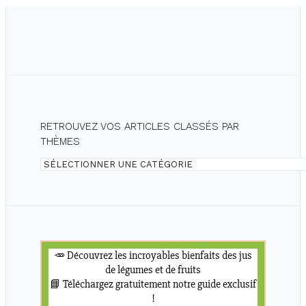
RETROUVEZ VOS ARTICLES CLASSÉS PAR
THÈMES
Retrouvez
vos
articles
classés
par
thèmes