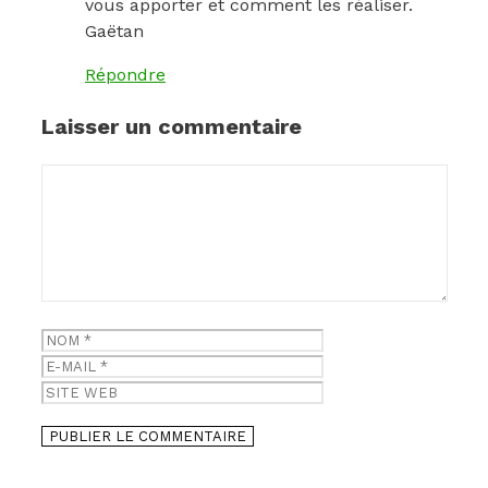
vous apporter et comment les réaliser.
Gaëtan
Répondre
Laisser un commentaire
Commentaire
Nom
E-
mail
Site
web