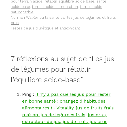
pour terrain acide
,
rétablir équilibre acide base
,
santé
acide base
,
terrain acide alimentation
,
terrain acide
naturopathie
Norman WalKer ou la santé par les jus de légumes et fruits
crus
Testez ce jus diurétique et antioxydant !
7 réflexions au sujet de “Les jus
de légumes pour rétablir
l’équilibre acide-base”
Ping :
Il n'y a pas que les jus pour rester
en bonne santé : changez d'habitudes
alimentaires ! - Vitaality, jus de fruits frais
maison, jus de légumes frais, jus crus,
extracteur de jus, jus de fruit, jus crus,