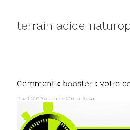
terrain acide naturo
Comment « booster » votre co
15 avril 2017
19 septembre 2014
par
Gaëtan