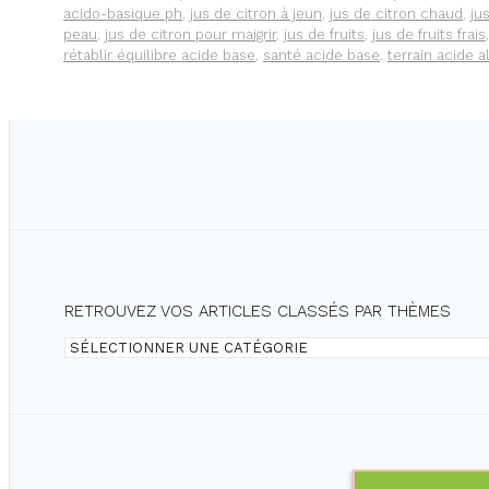
POUR
acido-basique ph
,
jus de citron à jeun
,
jus de citron chaud
,
ju
RÉTABLIR
peau
,
jus de citron pour maigrir
,
jus de fruits
,
jus de fruits frais
L’ÉQUILIBRE
rétablir équilibre acide base
,
santé acide base
,
terrain acide 
ACIDE-
BASE
RETROUVEZ VOS ARTICLES CLASSÉS PAR THÈMES
Retrouvez
vos
articles
classés
par
thèmes