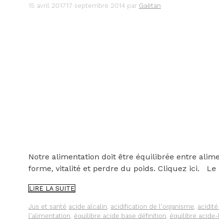
15 avril 2017
17 septembre 2014
par
Gaëtan
Notre alimentation doit être équilibrée entre ali
forme, vitalité et perdre du poids. Cliquez ici. Le
LES
LIRE LA SUITE
JUS
DE
Catégories
Étiquettes
Jus et santé
acide alcalin
,
acidification de l'organisme
,
acidité
LÉGUMES
l'alimentation
,
équilibre acide base définition
,
équilibre acide