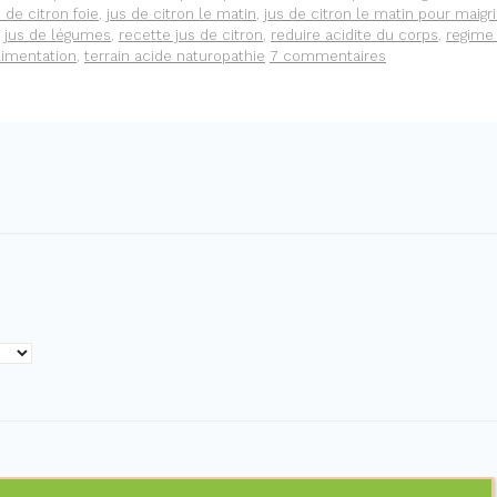
s de citron foie
,
jus de citron le matin
,
jus de citron le matin pour maigri
,
jus de légumes
,
recette jus de citron
,
reduire acidite du corps
,
regime
alimentation
,
terrain acide naturopathie
7 commentaires