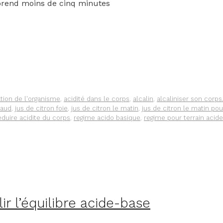
 prend moins de cinq minutes
ation de l'organisme
,
acidité dans le corps
,
alcalin
,
alcaliniser son corps
haud
,
jus de citron foie
,
jus de citron le matin
,
jus de citron le matin pou
eduire acidite du corps
,
regime acido basique
,
regime pour terrain acide
ir l’équilibre acide-base