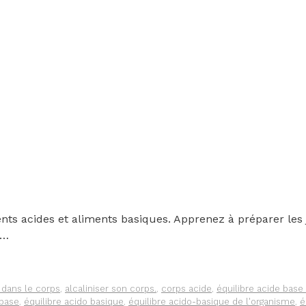
ments acides et aliments basiques. Apprenez à préparer le
 …
 dans le corps
,
alcaliniser son corps.
,
corps acide
,
équilibre acide base
-base
,
équilibre acido basique
,
équilibre acido-basique de l'organisme
,
é