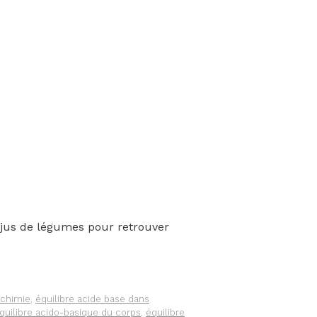
s jus de légumes pour retrouver
 chimie
,
équilibre acide base dans
quilibre acido-basique du corps
,
équilibre