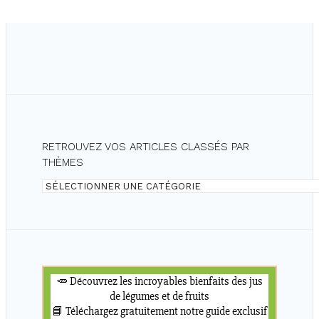
RETROUVEZ VOS ARTICLES CLASSÉS PAR
THÈMES
Retrouvez
vos
articles
classés
par
thèmes