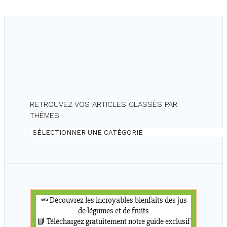
RETROUVEZ VOS ARTICLES CLASSÉS PAR
THÈMES
Retrouvez
vos
articles
classés
par
thèmes