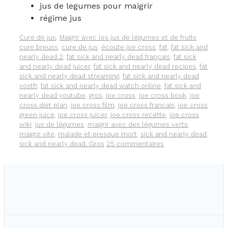
JUS
jus de legumes pour maigrir
DE
régime jus
LÉGUMES
OU
Catégories
Étiquette
Cure de jus
,
Maigrir avec les jus de légumes et de fruits
LA
cure breuss
,
cure de jus
,
écoute joe cross
,
fat
,
fat sick and
CURE
nearly dead 2
,
fat sick and nearly dead français
,
fat sick
DE
and nearly dead juicer
,
fat sick and nearly dead recipes
,
fat
JUS
sick and nearly dead streaming
,
fat sick and nearly dead
DE
vostfr
,
fat sick and nearly dead watch online
,
fat sick and
60
nearly dead youtube
,
gros
,
joe cross
,
joe cross book
,
joe
JOURS
cross diet plan
,
joe cross film
,
joe cross francais
,
joe cross
green juice
,
joe cross juicer
,
joe cross recette
,
joe cross
wiki
,
jus de légumes
,
maigrir avec des légumes verts
,
maigrir vite
,
malade et presque mort
,
sick and nearly dead
,
sick and nearly dead. Gros
25 commentaires