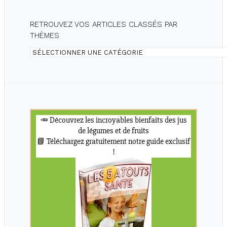
RETROUVEZ VOS ARTICLES CLASSÉS PAR
THÈMES
Retrouvez
vos
articles
classés
par
thèmes