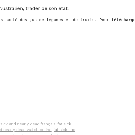
ustralien, trader de son état.
ts santé des jus de légumes et de fruits. Pour 
télécharg
 sick and nearly dead français
,
fat sick
nd nearly dead watch online
,
fat sick and