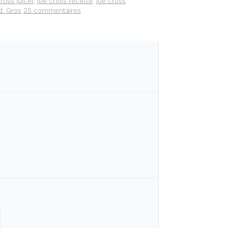
ross juicer
,
joe cross recette
,
joe cross
d. Gros
25 commentaires