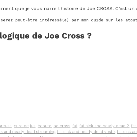
ument que je vous narre l’histoire de Joe CROSS. C’est un A
 serez peut-être intéressé(e) par mon guide sur les atou
ologique de Joe Cross ?
ttes
breuss
,
cure de jus
,
écoute joe cross
,
fat
,
fat sick and nearly dead 2
,
fat
ick and nearly dead streaming
,
fat sick and nearly dead vostfr
,
fat sick a