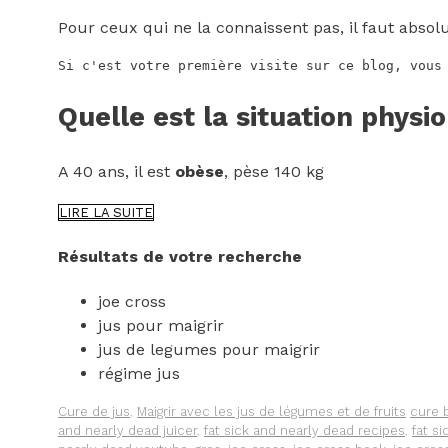
Pour ceux qui ne la connaissent pas, il faut absol
Si c'est votre première visite sur ce blog, vous
Quelle est la situation physi
A 40 ans, il est
obèse
, pèse 140 kg
JOE
LIRE LA SUITE
CROSS
:
Résultats de votre recherche
COMMENT
MAIGRIR
joe cross
AVEC
LES
jus pour maigrir
JUS
jus de legumes pour maigrir
DE
régime jus
LÉGUMES
OU
Catégories
Étique
Cure de jus
,
Maigrir avec les jus de légumes et de fruits
cure 
LA
and nearly dead juicer
,
fat sick and nearly dead recipes
,
fat s
CURE