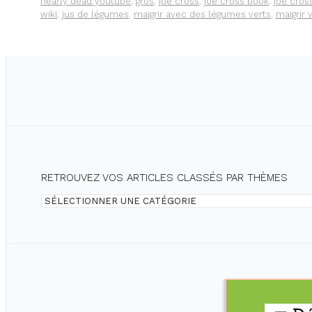
nearly dead youtube
,
gros
,
joe cross
,
joe cross book
,
joe cros
DE
wiki
,
jus de légumes
,
maigrir avec des légumes verts
,
maigrir v
JUS
DE
60
JOURS
RETROUVEZ VOS ARTICLES CLASSÉS PAR THÈMES
Retrouvez
vos
articles
classés
par
thèmes