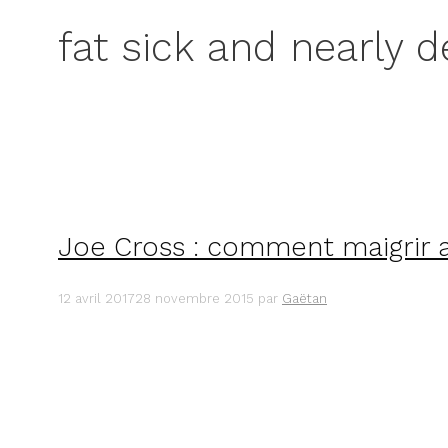
fat sick and nearly 
Joe Cross : comment maigrir a
12 avril 2017
28 novembre 2015
par
Gaëtan