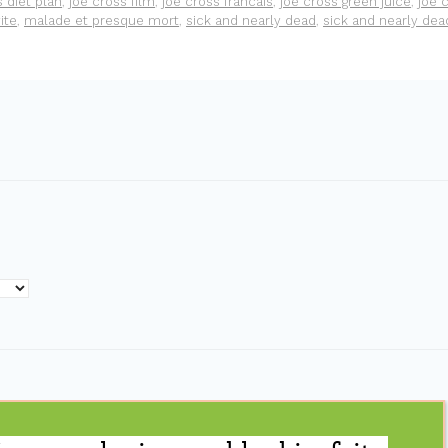
s diet plan
,
joe cross film
,
joe cross francais
,
joe cross green juice
,
joe c
ite
,
malade et presque mort
,
sick and nearly dead
,
sick and nearly dea