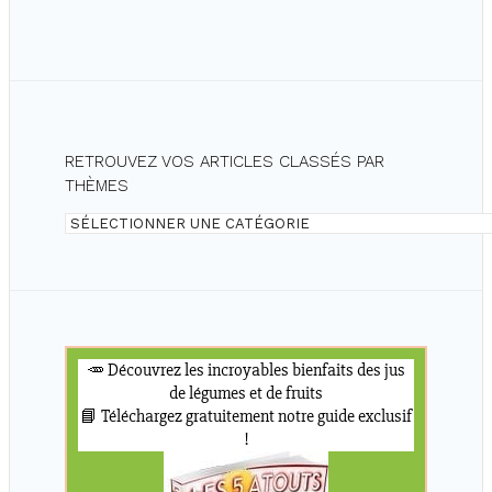
RETROUVEZ VOS ARTICLES CLASSÉS PAR
THÈMES
Retrouvez
vos
articles
classés
par
thèmes