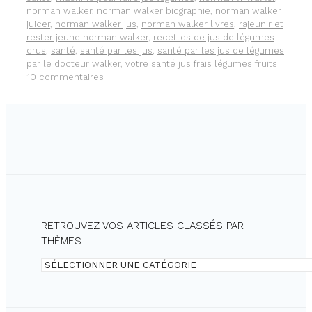
JUS
norman walker
,
norman walker biographie
,
norman walker
DE
juicer
,
norman walker jus
,
norman walker livres
,
rajeunir et
LÉGUMES
rester jeune norman walker
,
recettes de jus de légumes
ET
crus
,
santé
,
santé par les jus
,
santé par les jus de légumes
FRUITS
par le docteur walker
,
votre santé jus frais légumes fruits
CRUS
10 commentaires
RETROUVEZ VOS ARTICLES CLASSÉS PAR
THÈMES
Retrouvez
vos
articles
classés