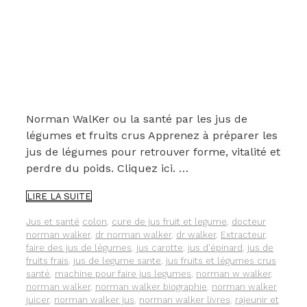
Norman WalKer ou la santé par les jus de
légumes et fruits crus Apprenez à préparer les
jus de légumes pour retrouver forme, vitalité et
perdre du poids. Cliquez ici. …
NORMAN
LIRE LA SUITE
WALKER
OU
Catégories
Étiquettes
Jus et santé
colon
,
cure de jus fruit et legume
,
docteur
LA
norman walker
,
dr norman walker
,
dr walker
,
Extracteur
,
SANTÉ
faire des jus de légumes
,
jus carotte
,
jus d'épinard
,
jus de
PAR
fruits frais
,
jus de legume sante
,
jus fruits et légumes crus
LES
santé
,
machine pour faire jus legumes
,
norman w walker
,
JUS
norman walker
,
norman walker biographie
,
norman walker
DE
juicer
,
norman walker jus
,
norman walker livres
,
rajeunir et