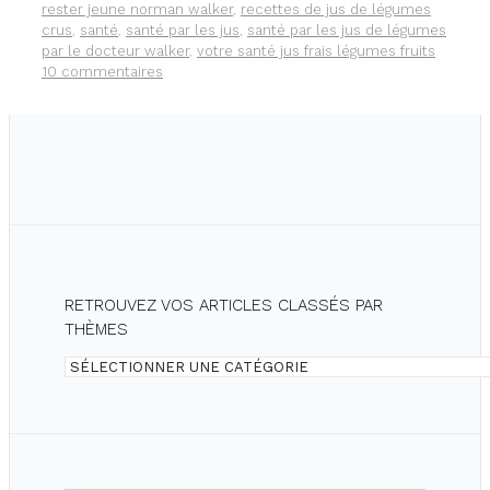
LÉGUMES
rester jeune norman walker
,
recettes de jus de légumes
ET
crus
,
santé
,
santé par les jus
,
santé par les jus de légumes
FRUITS
par le docteur walker
,
votre santé jus frais légumes fruits
CRUS
10 commentaires
RETROUVEZ VOS ARTICLES CLASSÉS PAR
THÈMES
Retrouvez
vos
articles
classés
par
thèmes