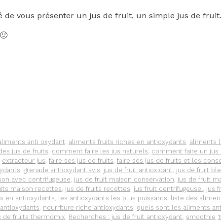
é de vous présenter un jus de fruit, un simple jus de fruit
🙂
aliments anti oxydant
,
aliments fruits riches en antioxydants
,
aliments 
es jus de fruits
,
comment faire les jus naturels
,
comment faire un jus d
,
extracteur jus
,
faire ses jus de fruits
,
faire ses jus de fruits et les cons
xydants
,
grenade antioxydant avis
,
jus de fruit antioxidant
,
jus de fruit bl
ison avec centrifugeuse
,
jus de fruit maison conservation
,
jus de fruit 
uits maison recettes
,
jus de fruits recettes
,
jus fruit centrifugeuse.
,
jus 
es en antioxydants
,
les antioxydants les plus puissants
,
liste des alimen
 antioxydants
,
nourriture riche antioxydants
,
quels sont les aliments an
s de fruits thermomix
,
Recherches : jus de fruit antioxydant
,
smoothie