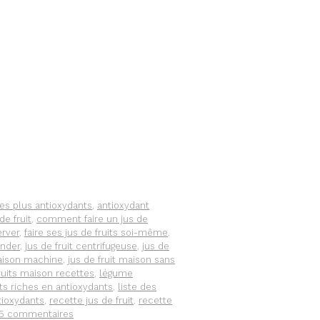
.
les plus antioxydants
,
antioxydant
e fruit
,
comment faire un jus de
erver
,
faire ses jus de fruits soi-même
,
ender
,
jus de fruit centrifugeuse
,
jus de
maison machine
,
jus de fruit maison sans
fruits maison recettes
,
légume
ts riches en antioxydants
,
liste des
tioxydants
,
recette jus de fruit
,
recette
15 commentaires