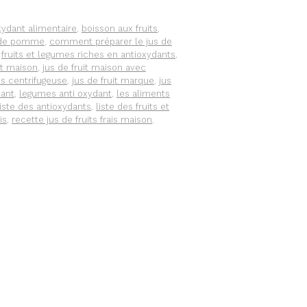
xydant alimentaire
,
boisson aux fruits
,
 de pomme
,
comment préparer le jus de
,
fruits et legumes riches en antioxydants
,
it maison
,
jus de fruit maison avec
ns centrifugeuse
,
jus de fruit marque
,
jus
dant
,
legumes anti oxydant
,
les aliments
liste des antioxydants
,
liste des fruits et
is
,
recette jus de fruits frais maison
,