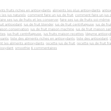
nts fruits riches en antioxydants
,
aliments les plus antioxydants
,
antio
les jus naturels
,
comment faire un jus de fruit
,
comment faire un jus
faire ses jus de fruits et les conserver
,
faire ses jus de fruits soi-même
ruit antioxidant
,
jus de fruit blender
,
jus de fruit centrifugeuse
,
jus de fru
maison conservation
,
jus de fruit maison machine
,
jus de fruit maison sa
ttes
,
jus fruit centrifugeuse.
,
jus fruits maison recettes
,
légume antioxy
ssants
,
liste des aliments riches en antioxydants
,
liste des antioxidant
,
nt les aliments antioxydants
,
recette jus de fruit
,
recette jus de fruit fra
tioxydant
,
smoothie
6 commentaires