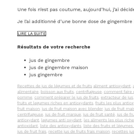
Une fois n’est pas coutume, aujourd’hui, j’ai décid
Je l’ai additionné d’une bonne dose de gingembre 
UN
LIRE LA SUITE
JUS
DE
Résultats de votre recherche
FRUIT
AU
jus de gingembre
GINGEMBRE
jus de gingembre maison
jus gingembre
Catégories
Étiquettes
Recettes de jus de légumes et de fruits
aliment antioxydant
,
alimentaire
,
boisson aux fruits
,
centrifugeuse
,
comment faire d
pomme
,
comment préparer le jus de fruits
,
extracteur de jus
fruits et legumes riches en antioxydants
,
fruits les plus antio
fruit maison
,
jus de fruit maison avec blender
,
jus de fruit ma
centrifugeuse
,
jus de fruit marque
,
jus de fruit santé
,
jus de fr
antioxydant
,
legumes anti oxydant
,
les aliments les plus rich
antioxidant
,
liste des antioxydants
,
liste des fruits et légumes
jus de fruit frais
,
recette jus de fruits frais maison
,
recettes ju