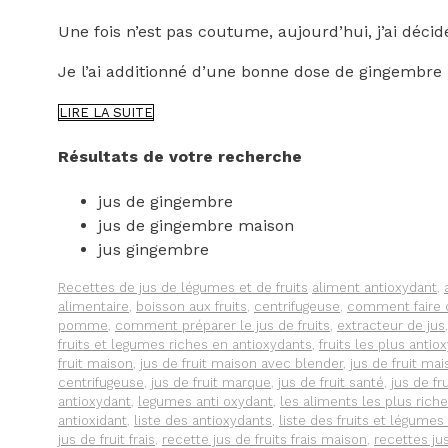
Une fois n’est pas coutume, aujourd’hui, j’ai décid
Je l’ai additionné d’une bonne dose de gingembre 
UN
LIRE LA SUITE
JUS
DE
Résultats de votre recherche
FRUIT
AU
jus de gingembre
GINGEMBRE
jus de gingembre maison
jus gingembre
Catégories
Étiquettes
Recettes de jus de légumes et de fruits
aliment antioxydant
,
alimentaire
,
boisson aux fruits
,
centrifugeuse
,
comment faire d
pomme
,
comment préparer le jus de fruits
,
extracteur de jus
fruits et legumes riches en antioxydants
,
fruits les plus antio
fruit maison
,
jus de fruit maison avec blender
,
jus de fruit ma
centrifugeuse
,
jus de fruit marque
,
jus de fruit santé
,
jus de fr
antioxydant
,
legumes anti oxydant
,
les aliments les plus rich
antioxidant
,
liste des antioxydants
,
liste des fruits et légumes
jus de fruit frais
,
recette jus de fruits frais maison
,
recettes ju