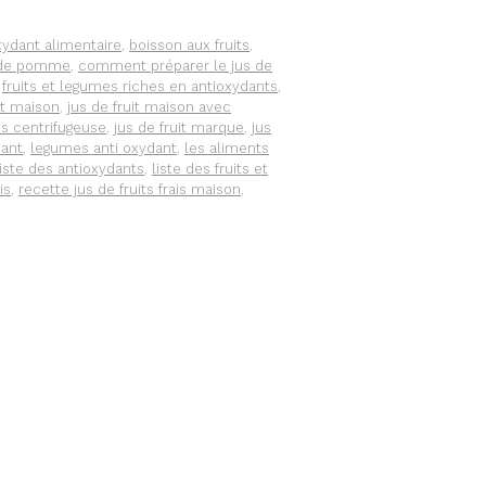
xydant alimentaire
,
boisson aux fruits
,
 de pomme
,
comment préparer le jus de
,
fruits et legumes riches en antioxydants
,
it maison
,
jus de fruit maison avec
ns centrifugeuse
,
jus de fruit marque
,
jus
dant
,
legumes anti oxydant
,
les aliments
liste des antioxydants
,
liste des fruits et
is
,
recette jus de fruits frais maison
,