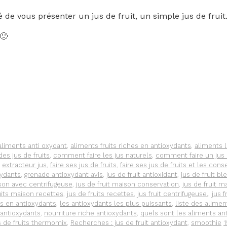
é de vous présenter un jus de fruit, un simple jus de fruit
🙂
aliments anti oxydant
,
aliments fruits riches en antioxydants
,
aliments 
es jus de fruits
,
comment faire les jus naturels
,
comment faire un jus d
,
extracteur jus
,
faire ses jus de fruits
,
faire ses jus de fruits et les cons
xydants
,
grenade antioxydant avis
,
jus de fruit antioxidant
,
jus de fruit bl
ison avec centrifugeuse
,
jus de fruit maison conservation
,
jus de fruit 
uits maison recettes
,
jus de fruits recettes
,
jus fruit centrifugeuse.
,
jus 
es en antioxydants
,
les antioxydants les plus puissants
,
liste des alimen
 antioxydants
,
nourriture riche antioxydants
,
quels sont les aliments an
s de fruits thermomix
,
Recherches : jus de fruit antioxydant
,
smoothie