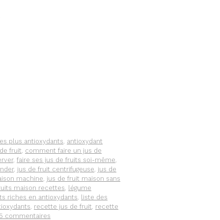
.
les plus antioxydants
,
antioxydant
e fruit
,
comment faire un jus de
erver
,
faire ses jus de fruits soi-même
,
ender
,
jus de fruit centrifugeuse
,
jus de
maison machine
,
jus de fruit maison sans
fruits maison recettes
,
légume
ts riches en antioxydants
,
liste des
tioxydants
,
recette jus de fruit
,
recette
15 commentaires