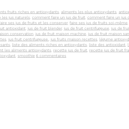
nts fruits riches en antioxydants
,
aliments les plus antioxydants
,
antio
les jus naturels
,
comment faire un jus de fruit
,
comment faire un jus
faire ses jus de fruits et les conserver
,
faire ses jus de fruits soi-même
ruit antioxidant
,
jus de fruit blender
,
jus de fruit centrifugeuse
,
jus de fru
maison conservation
,
jus de fruit maison machine
,
jus de fruit maison sa
ttes
,
jus fruit centrifugeuse.
,
jus fruits maison recettes
,
légume antioxy
ssants
,
liste des aliments riches en antioxydants
,
liste des antioxidant
,
nt les aliments antioxydants
,
recette jus de fruit
,
recette jus de fruit fra
tioxydant
,
smoothie
6 commentaires