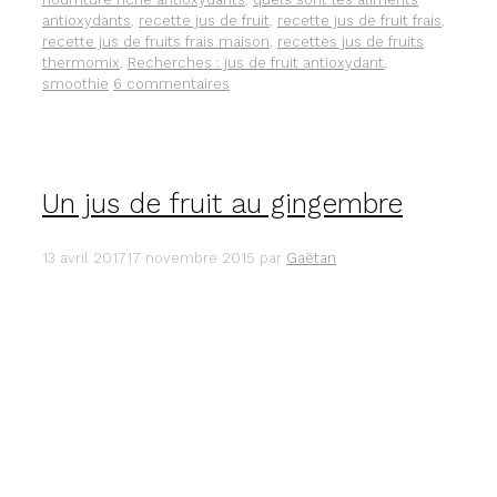
antioxydants
,
recette jus de fruit
,
recette jus de fruit frais
,
recette jus de fruits frais maison
,
recettes jus de fruits
thermomix
,
Recherches : jus de fruit antioxydant
,
smoothie
6 commentaires
Un jus de fruit au gingembre
13 avril 2017
17 novembre 2015
par
Gaëtan