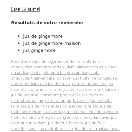
UN
LIRE LA SUITE
JUS
DE
Résultats de votre recherche
FRUIT
AU
jus de gingembre
GINGEMBRE
jus de gingembre maison
jus gingembre
Catégories
Étiquettes
Recettes de jus de légumes et de fruits
aliment
antioxydant
,
aliments anti oxydant
,
aliments fruits riches
en antioxydants
,
aliments les plus antioxydants
,
antioxydant alimentaire
,
boisson aux fruits
,
centrifugeuse
,
comment faire des jus de fruits
,
comment faire les jus
naturels
,
comment faire un jus de fruit
,
comment faire un
jus de pomme
,
comment préparer le jus de fruits
,
extracteur de jus
,
extracteur jus
,
faire ses jus de fruits
,
faire ses jus de fruits et les conserver
,
faire ses jus de
fruits soi-même
,
fruits et legumes riches en antioxydants
,
fruits les plus antioxydants
,
grenade antioxydant avis
,
jus
de fruit antioxidant
,
jus de fruit blender
,
jus de fruit
centrifugeuse
,
jus de fruit maison
,
jus de fruit maison avec