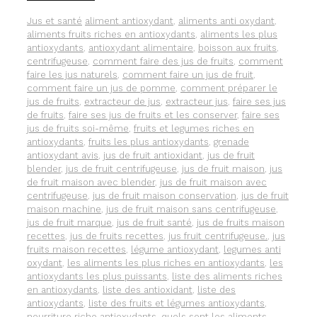
MEILLEURS
JUS
Catégories
Étiquettes
Jus et santé
aliment antioxydant
,
aliments anti oxydant
,
DE
aliments fruits riches en antioxydants
,
aliments les plus
FRUITS
antioxydants
,
antioxydant alimentaire
,
boisson aux fruits
,
POUR
centrifugeuse
,
comment faire des jus de fruits
,
comment
LUTTER
faire les jus naturels
,
comment faire un jus de fruit
,
CONTRE
comment faire un jus de pomme
,
comment préparer le
LE
jus de fruits
,
extracteur de jus
,
extracteur jus
,
faire ses jus
VIEILLISSEMENT
de fruits
,
faire ses jus de fruits et les conserver
,
faire ses
jus de fruits soi-même
,
fruits et legumes riches en
antioxydants
,
fruits les plus antioxydants
,
grenade
antioxydant avis
,
jus de fruit antioxidant
,
jus de fruit
blender
,
jus de fruit centrifugeuse
,
jus de fruit maison
,
jus
de fruit maison avec blender
,
jus de fruit maison avec
centrifugeuse
,
jus de fruit maison conservation
,
jus de fruit
maison machine
,
jus de fruit maison sans centrifugeuse
,
jus de fruit marque
,
jus de fruit santé
,
jus de fruits maison
recettes
,
jus de fruits recettes
,
jus fruit centrifugeuse.
,
jus
fruits maison recettes
,
légume antioxydant
,
legumes anti
oxydant
,
les aliments les plus riches en antioxydants
,
les
antioxydants les plus puissants
,
liste des aliments riches
en antioxydants
,
liste des antioxidant
,
liste des
antioxydants
,
liste des fruits et légumes antioxydants
,
nourriture riche antioxydants
,
quels sont les aliments