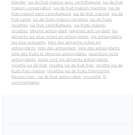
blender
,
jus de fruit maison avec centrifugeuse
,
jus de fruit
maison conservation
,
jus de fruit maison machine
,
jus de
fruit maison sans centrifugeuse
,
jus de fruit marque
,
jus de
fruit santé
,
jus de fruits maison recettes
,
jus de fruits
recettes
,
jus fruit centrifugeuse.
,
jus fruits maison
recettes
,
légume antioxydant
,
legumes anti oxydant
,
les
aliments les plus riches en antioxydants
,
les antioxydants
les plus puissants
,
liste des aliments riches en
antioxydants
,
liste des antioxidant
,
liste des antioxydants
,
liste des fruits et légumes antioxydants
,
nourriture riche
antioxydants
,
quels sont les aliments antioxydants
,
recette jus de fruit
,
recette jus de fruit frais
,
recette jus de
fruits frais maison
,
recettes jus de fruits thermomix
,
Recherches : jus de fruit antioxydant
,
smoothie
15
commentaires