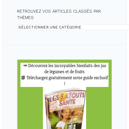
RETROUVEZ VOS ARTICLES CLASSÉS PAR
THÈMES
Retrouvez
vos
articles
classés
par
thèmes