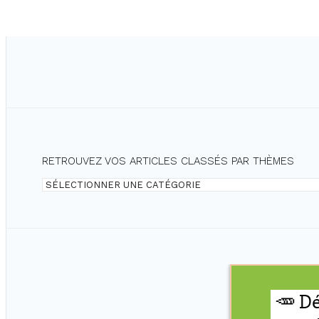
VOTRE
CORPS.
RETROUVEZ VOS ARTICLES CLASSÉS PAR THÈMES
Retrouvez
vos
articles
classés
par
thèmes