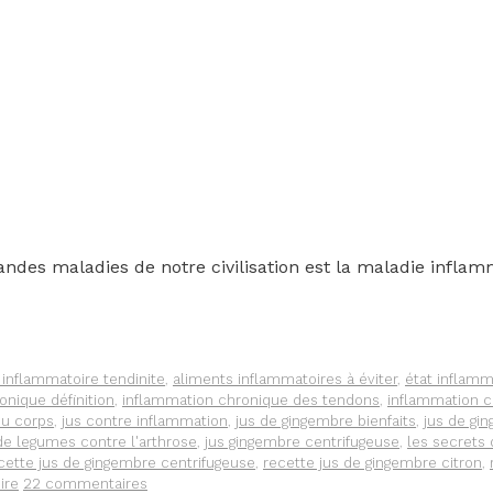
ndes maladies de notre civilisation est la maladie inflamm
 inflammatoire tendinite
,
aliments inflammatoires à éviter
,
état inflamm
onique définition
,
inflammation chronique des tendons
,
inflammation c
du corps
,
jus contre inflammation
,
jus de gingembre bienfaits
,
jus de gin
de legumes contre l'arthrose
,
jus gingembre centrifugeuse
,
les secrets 
cette jus de gingembre centrifugeuse
,
recette jus de gingembre citron
,
ire
22 commentaires