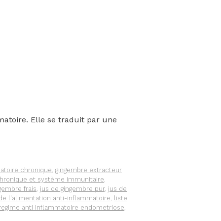
atoire. Elle se traduit par une
atoire chronique
,
gingembre extracteur
hronique et système immunitaire
,
gembre frais
,
jus de gingembre pur
,
jus de
de l'alimentation anti-inflammatoire
,
liste
regime anti inflammatoire endometriose
,