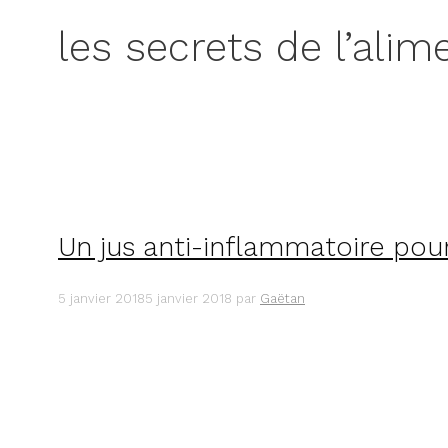
les secrets de l’alim
Un jus anti-inflammatoire pour 
5 janvier 2018
5 janvier 2018
par
Gaëtan