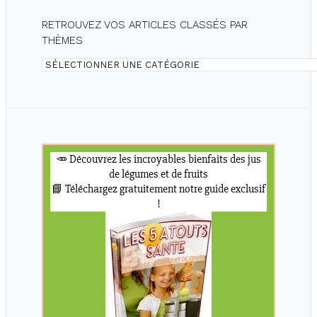
RETROUVEZ VOS ARTICLES CLASSÉS PAR
THÈMES
Retrouvez
vos
articles
classés
par
thèmes