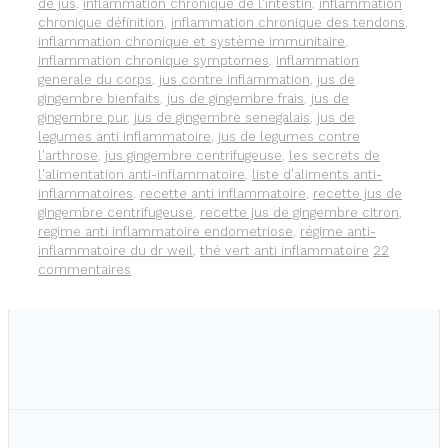
RÉDUIRE
de jus
,
inflammation chronique de l'intestin
,
inflammation
L’ACIDITÉ
chronique définition
,
inflammation chronique des tendons
,
DE
inflammation chronique et système immunitaire
,
VOTRE
inflammation chronique symptomes
,
inflammation
CORPS.
generale du corps
,
jus contre inflammation
,
jus de
gingembre bienfaits
,
jus de gingembre frais
,
jus de
gingembre pur
,
jus de gingembre senegalais
,
jus de
legumes anti inflammatoire
,
jus de legumes contre
l'arthrose
,
jus gingembre centrifugeuse
,
les secrets de
l'alimentation anti-inflammatoire
,
liste d'aliments anti-
inflammatoires
,
recette anti inflammatoire
,
recette jus de
gingembre centrifugeuse
,
recette jus de gingembre citron
,
regime anti inflammatoire endometriose
,
régime anti-
inflammatoire du dr weil
,
thé vert anti inflammatoire
22
commentaires