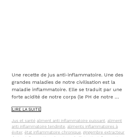
Une recette de jus anti-inflammatoire. Une des
grandes maladies de notre civilisation est la
maladie inflammatoire. Elle se traduit par une
forte acidité de notre corps (le PH de notre …
UN
LIRE LA SUITE
JUS
ANTI-
Catégories
Étiquettes
Jus et santé
aliment anti inflammatoire puissant
,
aliment
INFLAMMATOIRE
anti inflammatoire tendinite
,
aliments inflammatoires à
POUR
éviter
,
état inflammatoire chronique
,
gingembre extracteur