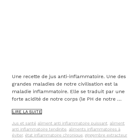
Une recette de jus anti-inflammatoire. Une des
grandes maladies de notre civilisation est la
maladie inflammatoire. Elle se traduit par une
forte acidité de notre corps (le PH de notre …
UN
LIRE LA SUITE
JUS
ANTI-
Catégories
Étiquettes
Jus et santé
aliment anti inflammatoire puissant
,
aliment
INFLAMMATOIRE
anti inflammatoire tendinite
,
aliments inflammatoires à
POUR
éviter
,
état inflammatoire chronique
,
gingembre extracteur