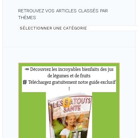
RETROUVEZ VOS ARTICLES CLASSÉS PAR
THÈMES
Retrouvez
vos
articles
classés
par
thèmes