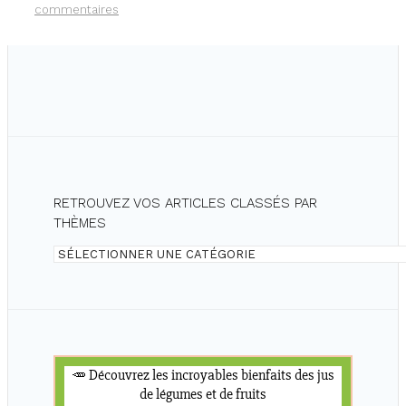
commentaires
RETROUVEZ VOS ARTICLES CLASSÉS PAR
THÈMES
Retrouvez
vos
articles
classés
par
thèmes