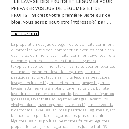
LE LAVAGE DES FRUITS ET LÉGUMES POUR
PRÉPARER VOS JUS DE LÉGUMES ET DE
FRUITS Si c’est votre première visite sur ce
blog, vous serez peut-être intéressé(e) par …
LES
LIRE LA SUITE
DIFFÉRENTES
MÉTHODES
Catégories
Étiquettes
La préparation des jus de légumes et de fruits
comment
POUR
eliminer les pesticides
,
comment enlever les pesticides
LE
des fruits
,
comment laver fruits
,
comment laver les fruits
LAVAGE
enceinte
,
comment laver les fruits et legumes
DE
toxoplasmose
,
comment laver les fruits pour enlever les
VOS
pesticides
,
comment laver les légumes
,
eliminer
FRUITS
pesticides fruits et legumes
,
fruits legumes pesticides
,
ET
lavage des jus de légumes et de fruits
,
lavage legumes
,
LÉGUMES
lavage legumes vinaigre blanc
,
laver fruits bicarbonate
,
laver fruits bicarbonate de soude
,
laver fruits et légumes
grossesse
,
laver fruits et légumes vinaigre
,
laver fruits
vinaigre blanc
,
laver légumes
,
laver les légumes avec du
bicarbonate
,
laver les légumes pesticides
,
legumes ayant
beaucoup de pesticide
,
legumes les plus contamines
,
légumes les plus pollués
,
pesticides fruits et légumes
,
préparation des jus de légumes et des jus de fruit
53