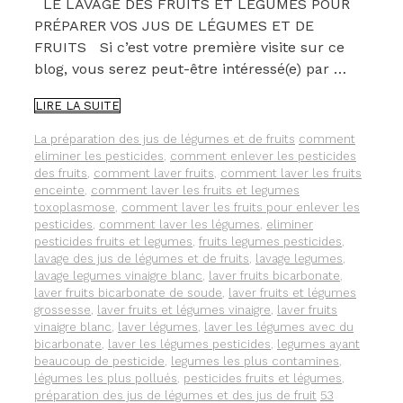
LE LAVAGE DES FRUITS ET LÉGUMES POUR
PRÉPARER VOS JUS DE LÉGUMES ET DE
FRUITS Si c’est votre première visite sur ce
blog, vous serez peut-être intéressé(e) par …
LES
LIRE LA SUITE
DIFFÉRENTES
MÉTHODES
Catégories
Étiquettes
La préparation des jus de légumes et de fruits
comment
POUR
eliminer les pesticides
,
comment enlever les pesticides
LE
des fruits
,
comment laver fruits
,
comment laver les fruits
LAVAGE
enceinte
,
comment laver les fruits et legumes
DE
toxoplasmose
,
comment laver les fruits pour enlever les
VOS
pesticides
,
comment laver les légumes
,
eliminer
FRUITS
pesticides fruits et legumes
,
fruits legumes pesticides
,
ET
lavage des jus de légumes et de fruits
,
lavage legumes
,
LÉGUMES
lavage legumes vinaigre blanc
,
laver fruits bicarbonate
,
laver fruits bicarbonate de soude
,
laver fruits et légumes
grossesse
,
laver fruits et légumes vinaigre
,
laver fruits
vinaigre blanc
,
laver légumes
,
laver les légumes avec du
bicarbonate
,
laver les légumes pesticides
,
legumes ayant
beaucoup de pesticide
,
legumes les plus contamines
,
légumes les plus pollués
,
pesticides fruits et légumes
,
préparation des jus de légumes et des jus de fruit
53