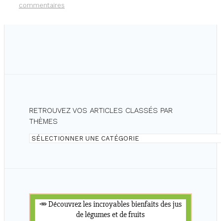
commentaires
RETROUVEZ VOS ARTICLES CLASSÉS PAR
THÈMES
Retrouvez
vos
articles
classés
par
thèmes