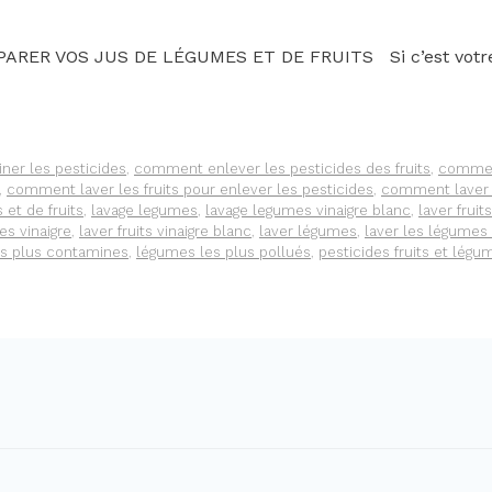
R VOS JUS DE LÉGUMES ET DE FRUITS Si c’est votre pr
er les pesticides
,
comment enlever les pesticides des fruits
,
comment
,
comment laver les fruits pour enlever les pesticides
,
comment laver 
 et de fruits
,
lavage legumes
,
lavage legumes vinaigre blanc
,
laver fruit
es vinaigre
,
laver fruits vinaigre blanc
,
laver légumes
,
laver les légumes
s plus contamines
,
légumes les plus pollués
,
pesticides fruits et légu