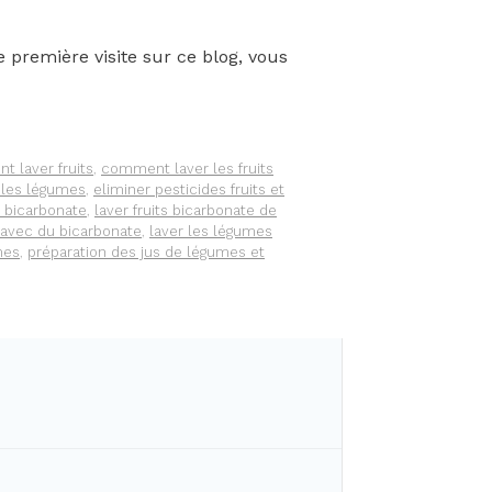
emière visite sur ce blog, vous
 laver fruits
,
comment laver les fruits
les légumes
,
eliminer pesticides fruits et
s bicarbonate
,
laver fruits bicarbonate de
 avec du bicarbonate
,
laver les légumes
mes
,
préparation des jus de légumes et