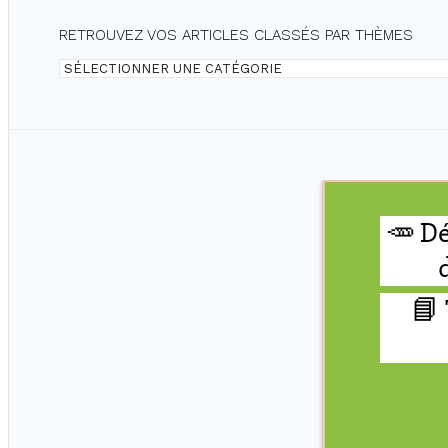
RETROUVEZ VOS ARTICLES CLASSÉS PAR THÈMES
Retrouvez
vos
articles
classés
par
thèmes