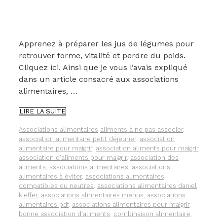
Apprenez à préparer les jus de légumes pour
retrouver forme, vitalité et perdre du poids.
Cliquez ici. Ainsi que je vous l’avais expliqué
dans un article consacré aux associations
alimentaires, …
THÉ
LIRE LA SUITE
VERT
ET
Catégories
Étiquettes
Associations alimentaires
aliments à ne pas associer
,
JUS
association alimentaire petit déjeuner
,
association
DE
alimentaire pour maigrir
,
association aliments pour maigrir
,
CITRON
association d'aliments pour maigrir
,
association des
:
aliments
,
associations alimentaires
,
associations
UNE
alimentaires à éviter
,
associations alimentaires
ASSOCIATION
compatibles ou neutres
,
associations alimentaires daniel
ALIMENTAIRE
kieffer
,
associations alimentaires menus
,
associations
QUI
alimentaires pdf
,
associations alimentaires pour maigrir
,
ACCROÎT
bonne association d'aliments
,
combinaison alimentaire
,