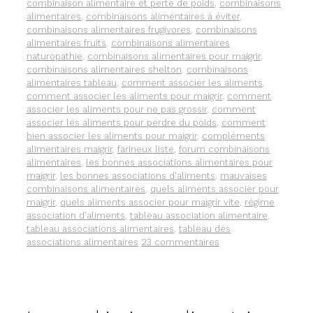
LES
combinaison alimentaire et perte de poids
,
combinaisons
EFFETS
alimentaires
,
combinaisons alimentaires à éviter
,
ANTIOXYDANTS
combinaisons alimentaires frugivores
,
combinaisons
DU
alimentaires fruits
,
combinaisons alimentaires
THÉ
naturopathie
,
combinaisons alimentaires pour maigrir
,
VERT.
combinaisons alimentaires shelton
,
combinaisons
alimentaires tableau
,
comment associer les aliments
,
comment associer les aliments pour maigrir
,
comment
associer les aliments pour ne pas grossir
,
comment
associer les aliments pour perdre du poids
,
comment
bien associer les aliments pour maigrir
,
compléments
alimentaires maigrir
,
farineux liste
,
forum combinaisons
alimentaires
,
les bonnes associations alimentaires pour
maigrir
,
les bonnes associations d'aliments
,
mauvaises
combinaisons alimentaires
,
quels aliments associer pour
maigrir
,
quels aliments associer pour maigrir vite
,
régime
association d'aliments
,
tableau association alimentaire
,
tableau associations alimentaires
,
tableau des
associations alimentaires
23 commentaires