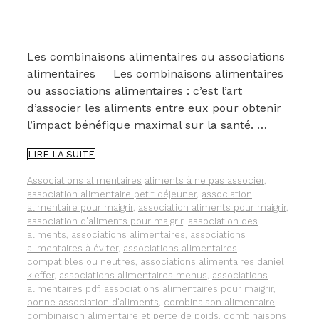
Les combinaisons alimentaires ou associations
alimentaires Les combinaisons alimentaires
ou associations alimentaires : c’est l’art
d’associer les aliments entre eux pour obtenir
l’impact bénéfique maximal sur la santé. …
LES
LIRE LA SUITE
COMBINAISONS
ALIMENTAIRES
Catégories
Étiquettes
Associations alimentaires
aliments à ne pas associer
,
OU
association alimentaire petit déjeuner
,
association
ASSOCIATIONS
alimentaire pour maigrir
,
association aliments pour maigrir
,
ALIMENTAIRES
association d'aliments pour maigrir
,
association des
POUR
aliments
,
associations alimentaires
,
associations
OPTIMISER
alimentaires à éviter
,
associations alimentaires
VOTRE
compatibles ou neutres
,
associations alimentaires daniel
SANTÉ
kieffer
,
associations alimentaires menus
,
associations
alimentaires pdf
,
associations alimentaires pour maigrir
,
bonne association d'aliments
,
combinaison alimentaire
,
combinaison alimentaire et perte de poids
,
combinaisons