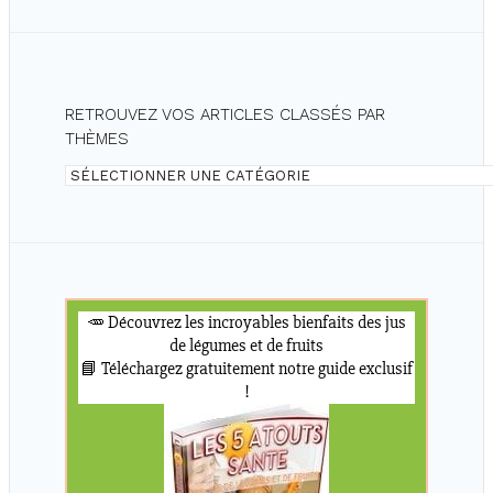
RETROUVEZ VOS ARTICLES CLASSÉS PAR
THÈMES
Retrouvez
vos
articles
classés
par
thèmes