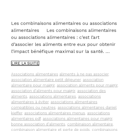
Les combinaisons alimentaires ou associations
alimentaires Les combinaisons alimentaires
ou associations alimentaires : c’est l’art
d’associer les aliments entre eux pour obtenir
l’impact bénéfique maximal sur la santé. …
LES
LIRE LA SUITE
COMBINAISONS
ALIMENTAIRES
Catégories
Étiquettes
Associations alimentaires
aliments à ne pas associer
,
OU
association alimentaire petit déjeuner
,
association
ASSOCIATIONS
alimentaire pour maigrir
,
association aliments pour maigrir
,
ALIMENTAIRES
association d'aliments pour maigrir
,
association des
POUR
aliments
,
associations alimentaires
,
associations
OPTIMISER
alimentaires à éviter
,
associations alimentaires
VOTRE
compatibles ou neutres
,
associations alimentaires daniel
SANTÉ
kieffer
,
associations alimentaires menus
,
associations
alimentaires pdf
,
associations alimentaires pour maigrir
,
bonne association d'aliments
,
combinaison alimentaire
,
combinaison alimentaire et perte de poids
,
combinaisons