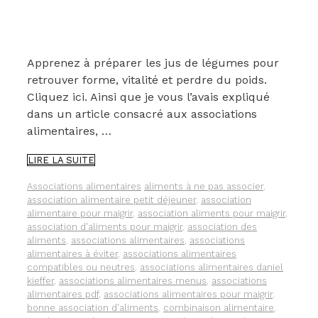
Apprenez à préparer les jus de légumes pour
retrouver forme, vitalité et perdre du poids.
Cliquez ici. Ainsi que je vous l’avais expliqué
dans un article consacré aux associations
alimentaires, …
THÉ
LIRE LA SUITE
VERT
ET
Catégories
Étiquettes
Associations alimentaires
aliments à ne pas associer
,
JUS
association alimentaire petit déjeuner
,
association
DE
alimentaire pour maigrir
,
association aliments pour maigrir
,
CITRON
association d'aliments pour maigrir
,
association des
:
aliments
,
associations alimentaires
,
associations
UNE
alimentaires à éviter
,
associations alimentaires
ASSOCIATION
compatibles ou neutres
,
associations alimentaires daniel
ALIMENTAIRE
kieffer
,
associations alimentaires menus
,
associations
QUI
alimentaires pdf
,
associations alimentaires pour maigrir
,
ACCROÎT
bonne association d'aliments
,
combinaison alimentaire
,