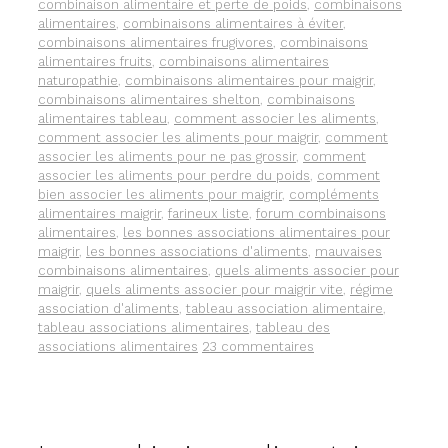
LES
combinaison alimentaire et perte de poids
,
combinaisons
EFFETS
alimentaires
,
combinaisons alimentaires à éviter
,
ANTIOXYDANTS
combinaisons alimentaires frugivores
,
combinaisons
DU
alimentaires fruits
,
combinaisons alimentaires
THÉ
naturopathie
,
combinaisons alimentaires pour maigrir
,
VERT.
combinaisons alimentaires shelton
,
combinaisons
alimentaires tableau
,
comment associer les aliments
,
comment associer les aliments pour maigrir
,
comment
associer les aliments pour ne pas grossir
,
comment
associer les aliments pour perdre du poids
,
comment
bien associer les aliments pour maigrir
,
compléments
alimentaires maigrir
,
farineux liste
,
forum combinaisons
alimentaires
,
les bonnes associations alimentaires pour
maigrir
,
les bonnes associations d'aliments
,
mauvaises
combinaisons alimentaires
,
quels aliments associer pour
maigrir
,
quels aliments associer pour maigrir vite
,
régime
association d'aliments
,
tableau association alimentaire
,
tableau associations alimentaires
,
tableau des
associations alimentaires
23 commentaires