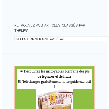
RETROUVEZ VOS ARTICLES CLASSÉS PAR
THÈMES
Retrouvez
vos
articles
classés
par
thèmes