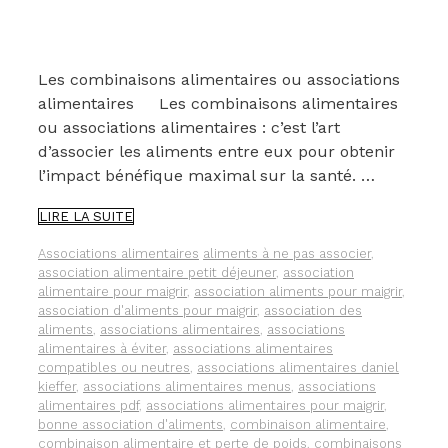
Les combinaisons alimentaires ou associations
alimentaires Les combinaisons alimentaires
ou associations alimentaires : c’est l’art
d’associer les aliments entre eux pour obtenir
l’impact bénéfique maximal sur la santé. …
LES
LIRE LA SUITE
COMBINAISONS
ALIMENTAIRES
Catégories
Étiquettes
Associations alimentaires
aliments à ne pas associer
,
OU
association alimentaire petit déjeuner
,
association
ASSOCIATIONS
alimentaire pour maigrir
,
association aliments pour maigrir
,
ALIMENTAIRES
association d'aliments pour maigrir
,
association des
POUR
aliments
,
associations alimentaires
,
associations
OPTIMISER
alimentaires à éviter
,
associations alimentaires
VOTRE
compatibles ou neutres
,
associations alimentaires daniel
SANTÉ
kieffer
,
associations alimentaires menus
,
associations
alimentaires pdf
,
associations alimentaires pour maigrir
,
bonne association d'aliments
,
combinaison alimentaire
,
combinaison alimentaire et perte de poids
,
combinaisons