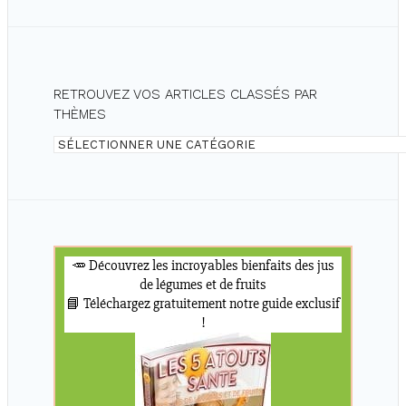
RETROUVEZ VOS ARTICLES CLASSÉS PAR
THÈMES
Retrouvez
vos
articles
classés
par
thèmes