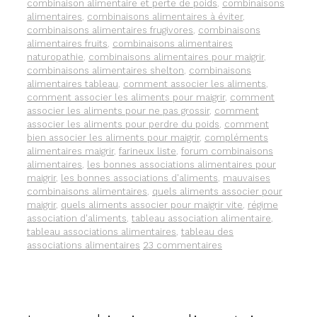
LES
combinaison alimentaire et perte de poids
,
combinaisons
EFFETS
alimentaires
,
combinaisons alimentaires à éviter
,
ANTIOXYDANTS
combinaisons alimentaires frugivores
,
combinaisons
DU
alimentaires fruits
,
combinaisons alimentaires
THÉ
naturopathie
,
combinaisons alimentaires pour maigrir
,
VERT.
combinaisons alimentaires shelton
,
combinaisons
alimentaires tableau
,
comment associer les aliments
,
comment associer les aliments pour maigrir
,
comment
associer les aliments pour ne pas grossir
,
comment
associer les aliments pour perdre du poids
,
comment
bien associer les aliments pour maigrir
,
compléments
alimentaires maigrir
,
farineux liste
,
forum combinaisons
alimentaires
,
les bonnes associations alimentaires pour
maigrir
,
les bonnes associations d'aliments
,
mauvaises
combinaisons alimentaires
,
quels aliments associer pour
maigrir
,
quels aliments associer pour maigrir vite
,
régime
association d'aliments
,
tableau association alimentaire
,
tableau associations alimentaires
,
tableau des
associations alimentaires
23 commentaires