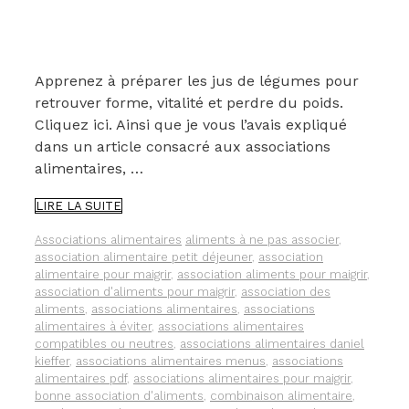
Apprenez à préparer les jus de légumes pour
retrouver forme, vitalité et perdre du poids.
Cliquez ici. Ainsi que je vous l’avais expliqué
dans un article consacré aux associations
alimentaires, …
THÉ
LIRE LA SUITE
VERT
ET
Catégories
Étiquettes
Associations alimentaires
aliments à ne pas associer
,
JUS
association alimentaire petit déjeuner
,
association
DE
alimentaire pour maigrir
,
association aliments pour maigrir
,
CITRON
association d'aliments pour maigrir
,
association des
:
aliments
,
associations alimentaires
,
associations
UNE
alimentaires à éviter
,
associations alimentaires
ASSOCIATION
compatibles ou neutres
,
associations alimentaires daniel
ALIMENTAIRE
kieffer
,
associations alimentaires menus
,
associations
QUI
alimentaires pdf
,
associations alimentaires pour maigrir
,
ACCROÎT
bonne association d'aliments
,
combinaison alimentaire
,