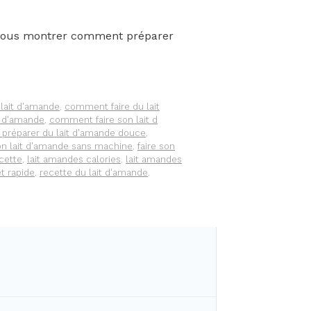
s vous montrer comment préparer
lait d'amande
,
comment faire du lait
t d'amande
,
comment faire son lait d
réparer du lait d'amande douce
,
son lait d'amande sans machine
,
faire son
cette
,
lait amandes calories
,
lait amandes
t rapide
,
recette du lait d'amande
,