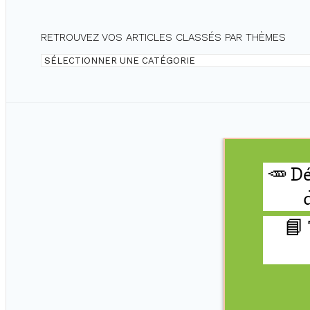
RETROUVEZ VOS ARTICLES CLASSÉS PAR THÈMES
Retrouvez
vos
articles
classés
par
thèmes