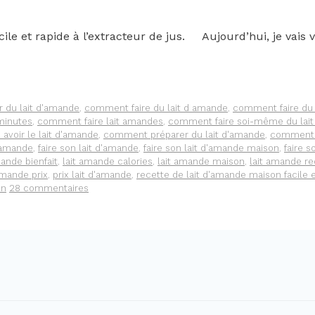
le et rapide à l’extracteur de jus. Aujourd’hui, je vai
 du lait d'amande
,
comment faire du lait d amande
,
comment faire du 
minutes
,
comment faire lait amandes
,
comment faire soi-même du lai
voir le lait d'amande
,
comment préparer du lait d'amande
,
comment p
t amande
,
faire son lait d'amande
,
faire son lait d'amande maison
,
faire 
mande bienfait
,
lait amande calories
,
lait amande maison
,
lait amande re
amande prix
,
prix lait d'amande
,
recette de lait d'amande maison facile e
on
28 commentaires