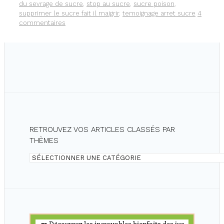
du sevrage de sucre
,
stop au sucre
,
sucre poison
,
supprimer le sucre fait il maigrir
,
temoignage arret sucre
4
commentaires
RETROUVEZ VOS ARTICLES CLASSÉS PAR
THÈMES
Retrouvez
vos
articles
classés
par
thèmes