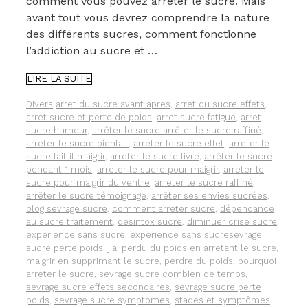
comment vous pouvez arrêter le sucre. Mais
avant tout vous devrez comprendre la nature
des différents sucres, comment fonctionne
l’addiction au sucre et …
COMMENT
LIRE LA SUITE
ARRÊTER
LE
Catégories
Étiquettes
Divers
arret du sucre avant apres
,
arret du sucre effets
,
SUCRE.
arret sucre et perte de poids
,
arret sucre fatigue
,
arret
sucre humeur
,
arrêter le sucre arrêter le sucre raffiné
,
arreter le sucre bienfait
,
arreter le sucre effet
,
arreter le
sucre fait il maigrir
,
arreter le sucre livre
,
arrêter le sucre
pendant 1 mois
,
arreter le sucre pour maigrir
,
arreter le
sucre pour maigrir du ventre
,
arreter le sucre raffiné
,
arrêter le sucre témoignage
,
arrêter ses envies sucrées
,
blog sevrage sucre
,
comment arreter sucre
,
dépendance
au sucre traitement
,
desintox sucre
,
diminuer crise sucre
,
experience sans sucre
,
experience sans sucresevrage
sucre perte poids
,
j'ai perdu du poids en arretant le sucre
,
maigrir en supprimant le sucre
,
perdre du poids
,
pourquoi
arreter le sucre
,
sevrage sucre combien de temps
,
sevrage sucre effets secondaires
,
sevrage sucre perte
poids
,
sevrage sucre symptomes
,
stades et symptômes