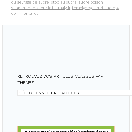
du sevrage de sucre
,
stop au sucre
,
sucre poison
,
supprimer le sucre fait il maigrir
,
temoignage arret sucre
4
commentaires
RETROUVEZ VOS ARTICLES CLASSÉS PAR
THÈMES
Retrouvez
vos
articles
classés
par
thèmes