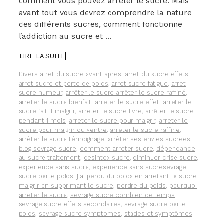
comment vous pouvez arrêter le sucre. Mais
avant tout vous devrez comprendre la nature
des différents sucres, comment fonctionne
l’addiction au sucre et …
COMMENT
LIRE LA SUITE
ARRÊTER
LE
Catégories
Étiquettes
Divers
arret du sucre avant apres
,
arret du sucre effets
,
SUCRE.
arret sucre et perte de poids
,
arret sucre fatigue
,
arret
sucre humeur
,
arrêter le sucre arrêter le sucre raffiné
,
arreter le sucre bienfait
,
arreter le sucre effet
,
arreter le
sucre fait il maigrir
,
arreter le sucre livre
,
arrêter le sucre
pendant 1 mois
,
arreter le sucre pour maigrir
,
arreter le
sucre pour maigrir du ventre
,
arreter le sucre raffiné
,
arrêter le sucre témoignage
,
arrêter ses envies sucrées
,
blog sevrage sucre
,
comment arreter sucre
,
dépendance
au sucre traitement
,
desintox sucre
,
diminuer crise sucre
,
experience sans sucre
,
experience sans sucresevrage
sucre perte poids
,
j'ai perdu du poids en arretant le sucre
,
maigrir en supprimant le sucre
,
perdre du poids
,
pourquoi
arreter le sucre
,
sevrage sucre combien de temps
,
sevrage sucre effets secondaires
,
sevrage sucre perte
poids
,
sevrage sucre symptomes
,
stades et symptômes