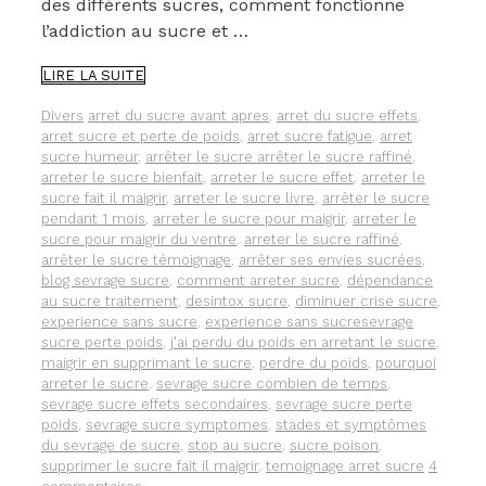
des différents sucres, comment fonctionne
l’addiction au sucre et …
COMMENT
LIRE LA SUITE
ARRÊTER
LE
Catégories
Étiquettes
Divers
arret du sucre avant apres
,
arret du sucre effets
,
SUCRE.
arret sucre et perte de poids
,
arret sucre fatigue
,
arret
sucre humeur
,
arrêter le sucre arrêter le sucre raffiné
,
arreter le sucre bienfait
,
arreter le sucre effet
,
arreter le
sucre fait il maigrir
,
arreter le sucre livre
,
arrêter le sucre
pendant 1 mois
,
arreter le sucre pour maigrir
,
arreter le
sucre pour maigrir du ventre
,
arreter le sucre raffiné
,
arrêter le sucre témoignage
,
arrêter ses envies sucrées
,
blog sevrage sucre
,
comment arreter sucre
,
dépendance
au sucre traitement
,
desintox sucre
,
diminuer crise sucre
,
experience sans sucre
,
experience sans sucresevrage
sucre perte poids
,
j'ai perdu du poids en arretant le sucre
,
maigrir en supprimant le sucre
,
perdre du poids
,
pourquoi
arreter le sucre
,
sevrage sucre combien de temps
,
sevrage sucre effets secondaires
,
sevrage sucre perte
poids
,
sevrage sucre symptomes
,
stades et symptômes
du sevrage de sucre
,
stop au sucre
,
sucre poison
,
supprimer le sucre fait il maigrir
,
temoignage arret sucre
4