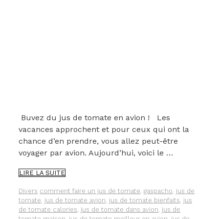
Buvez du jus de tomate en avion ! Les
vacances approchent et pour ceux qui ont la
chance d’en prendre, vous allez peut-être
voyager par avion. Aujourd’hui, voici le …
POURQUOI
LIRE LA SUITE
IL
FAUT
Catégories
Étiquettes
Divers
comment faire un jus de tomate
,
gaspacho
,
jus de
BOIRE
tomate
,
jus de tomate avion
,
jus de tomate bienfaits
,
jus
DU
de tomate calories
,
jus de tomate dans avion
,
jus de
JUS
tomate maison
,
jus de tomate meilleur en avion
,
jus de