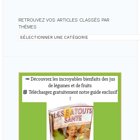
RETROUVEZ VOS ARTICLES CLASSÉS PAR
THÈMES
Retrouvez
vos
articles
classés
par
thèmes