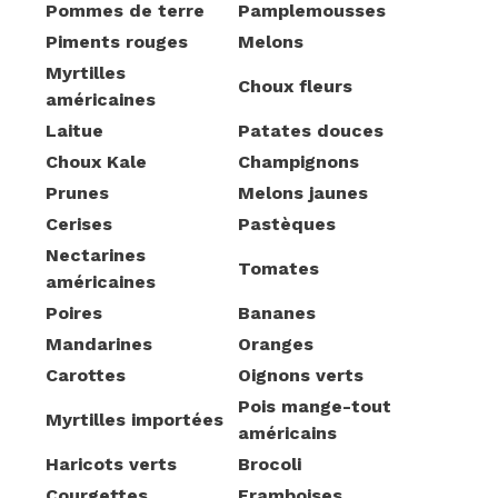
Pommes de terre
Pamplemousses
Piments rouges
Melons
Myrtilles
Choux fleurs
américaines
Laitue
Patates douces
Choux Kale
Champignons
Prunes
Melons jaunes
Cerises
Pastèques
Nectarines
Tomates
américaines
Poires
Bananes
Mandarines
Oranges
Carottes
Oignons verts
Pois mange-tout
Myrtilles importées
américains
Haricots verts
Brocoli
Courgettes
Framboises