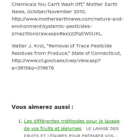
Chemicals You Can’t Wash Off,” Mother Earth
News, October/November 2010,
http://www.motherearthnews.com/nature-and-
environment/systemic-pesticides-
zmaz10onzraw.aspx#axzz2fqEW0UXL.
Walter J. Krol, “Removal of Trace Pesticide
Residues from Produce,” State of Connecticut,
http://www.ct.gov/caes/cwp/view.asp?
a=2815&q=376676
Vous aimerez aussi :
Les différentes méthodes pour le lavage
de vos fruits et légumes
LE LAVAGE DES
FRUITS ET LÉGUMES POUR PRÉPARER VOS...