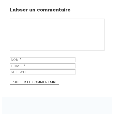
Laisser un commentaire
Commentaire
Nom
E-
mail
Site
web