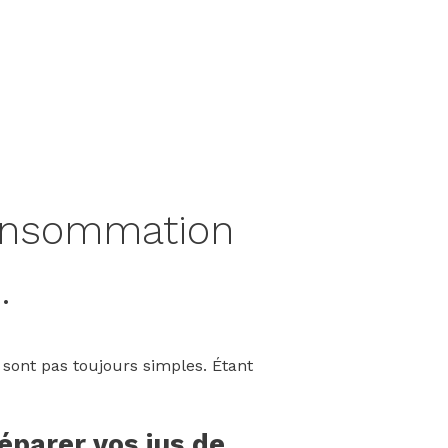
consommation
.
 sont pas toujours simples. Étant
éparer vos jus de