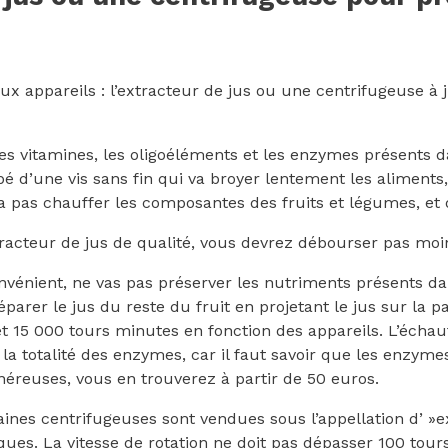
ux appareils : l’extracteur de jus ou une centrifugeuse à 
es vitamines, les oligoéléments et les enzymes présents da
ipé d’une vis sans fin qui va broyer lentement les aliment
e va pas chauffer les composantes des fruits et légumes, et 
tracteur de jus de qualité, vous devrez débourser pas moi
onvénient, ne vas pas préserver les nutriments présents da
arer le jus du reste du fruit en projetant le jus sur la paro
et 15 000 tours minutes en fonction des appareils. L’écha
 la totalité des enzymes, car il faut savoir que les enzyme
néreuses, vous en trouverez à partir de 50 euros.
aines centrifugeuses sont vendues sous l’appellation d’ »e
iques. La vitesse de rotation ne doit pas dépasser 100 t