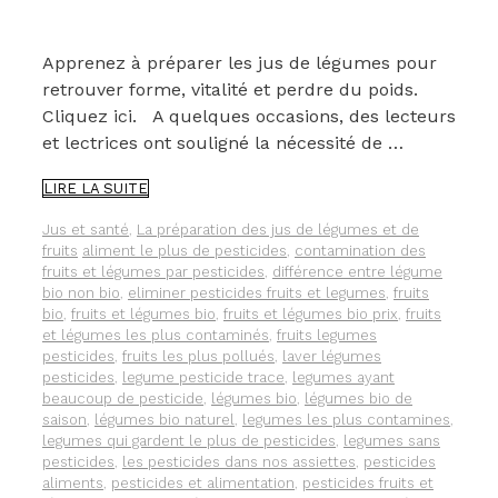
Apprenez à préparer les jus de légumes pour
retrouver forme, vitalité et perdre du poids.
Cliquez ici. A quelques occasions, des lecteurs
et lectrices ont souligné la nécessité de …
VOUS
LIRE LA SUITE
N’UTILISEZ
PAS
Catégories
Jus et santé
,
La préparation des jus de légumes et de
TOUJOURS
Étiquettes
fruits
aliment le plus de pesticides
,
contamination des
DES
fruits et légumes par pesticides
,
différence entre légume
FRUITS
bio non bio
,
eliminer pesticides fruits et legumes
,
fruits
ET
bio
,
fruits et légumes bio
,
fruits et légumes bio prix
,
fruits
LÉGUMES
et légumes les plus contaminés
,
fruits legumes
BIO
pesticides
,
fruits les plus pollués
,
laver légumes
POUR
pesticides
,
legume pesticide trace
,
legumes ayant
PRÉPARER
beaucoup de pesticide
,
légumes bio
,
légumes bio de
DES
saison
,
légumes bio naturel
,
legumes les plus contamines
,
JUS
legumes qui gardent le plus de pesticides
,
legumes sans
DE
pesticides
,
les pesticides dans nos assiettes
,
pesticides
LÉGUMES
aliments
,
pesticides et alimentation
,
pesticides fruits et