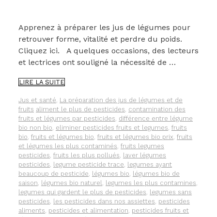
Apprenez à préparer les jus de légumes pour
retrouver forme, vitalité et perdre du poids.
Cliquez ici. A quelques occasions, des lecteurs
et lectrices ont souligné la nécessité de …
VOUS
LIRE LA SUITE
N’UTILISEZ
PAS
Catégories
Jus et santé
,
La préparation des jus de légumes et de
TOUJOURS
Étiquettes
fruits
aliment le plus de pesticides
,
contamination des
DES
fruits et légumes par pesticides
,
différence entre légume
FRUITS
bio non bio
,
eliminer pesticides fruits et legumes
,
fruits
ET
bio
,
fruits et légumes bio
,
fruits et légumes bio prix
,
fruits
LÉGUMES
et légumes les plus contaminés
,
fruits legumes
BIO
pesticides
,
fruits les plus pollués
,
laver légumes
POUR
pesticides
,
legume pesticide trace
,
legumes ayant
PRÉPARER
beaucoup de pesticide
,
légumes bio
,
légumes bio de
DES
saison
,
légumes bio naturel
,
legumes les plus contamines
,
JUS
legumes qui gardent le plus de pesticides
,
legumes sans
DE
pesticides
,
les pesticides dans nos assiettes
,
pesticides
LÉGUMES
aliments
,
pesticides et alimentation
,
pesticides fruits et