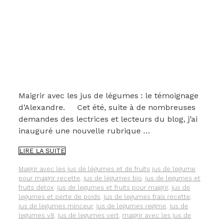
Maigrir avec les jus de légumes : le témoignage
d’Alexandre. Cet été, suite à de nombreuses
demandes des lectrices et lecteurs du blog, j’ai
inauguré une nouvelle rubrique …
MAIGRIR
LIRE LA SUITE
AVEC
LES
Catégories
Étiquettes
Maigrir avec les jus de légumes et de fruits
jus de legume
JUS
pour maigrir recette
,
jus de légumes bio
,
jus de legumes et
DE
fruits detox
,
jus de legumes et fruits pour maigrir
,
jus de
LÉGUMES
legumes et perte de poids
,
jus de legumes frais recette
,
OU
jus de legumes minceur
,
jus de legumes regime
,
jus de
COMMENT
legumes v8
,
jus de legumes vert
,
maigrir avec les jus de