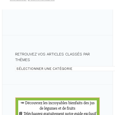
GRÂCE
AUX
JUS
DE
LÉGUMES
!
RETROUVEZ VOS ARTICLES CLASSÉS PAR
THÈMES
Retrouvez
vos
articles
classés
par
thèmes