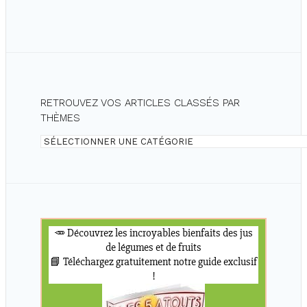
RETROUVEZ VOS ARTICLES CLASSÉS PAR
THÈMES
Retrouvez
vos
articles
classés
par
thèmes