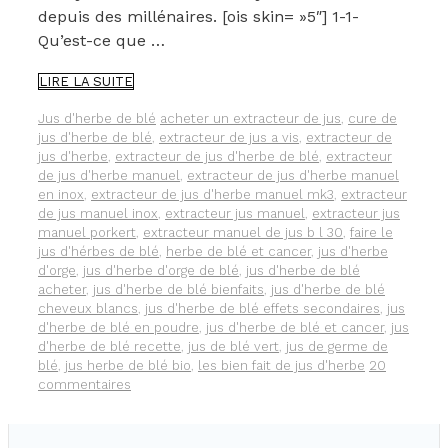
depuis des millénaires. [ois skin= »5″] 1-1-
Qu’est-ce que …
DÉCOUVREZ
LIRE LA SUITE
LES
BIENFAITS
Catégories
Étiquettes
Jus d'herbe de blé
acheter un extracteur de jus
,
cure de
DU
jus d'herbe de blé
,
extracteur de jus a vis
,
extracteur de
JUS
jus d'herbe
,
extracteur de jus d'herbe de blé
,
extracteur
D’HERBE
de jus d'herbe manuel
,
extracteur de jus d'herbe manuel
DE
en inox
,
extracteur de jus d'herbe manuel mk3
,
extracteur
BLÉ
de jus manuel inox
,
extracteur jus manuel
,
extracteur jus
manuel porkert
,
extracteur manuel de jus b l 30
,
faire le
jus d'hérbes de blé
,
herbe de blé et cancer
,
jus d'herbe
d'orge
,
jus d'herbe d'orge de blé
,
jus d'herbe de blé
acheter
,
jus d'herbe de blé bienfaits
,
jus d'herbe de blé
cheveux blancs
,
jus d'herbe de blé effets secondaires
,
jus
d'herbe de blé en poudre
,
jus d'herbe de blé et cancer
,
jus
d'herbe de blé recette
,
jus de blé vert
,
jus de germe de
blé
,
jus herbe de blé bio
,
les bien fait de jus d'herbe
20
commentaires