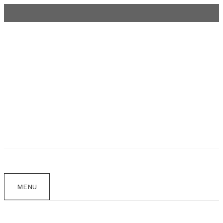
Aller
au
contenu
MENU