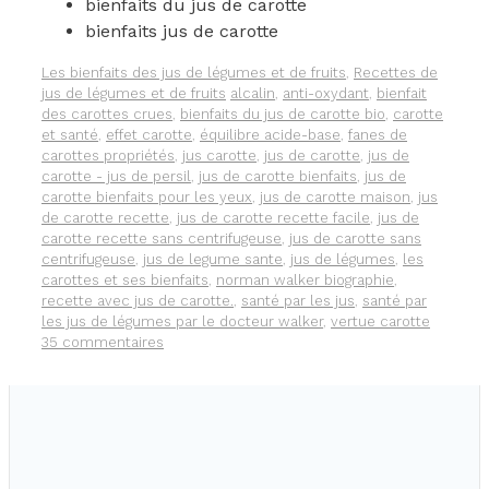
bienfaits du jus de carotte
bienfaits jus de carotte
Catégories
Les bienfaits des jus de légumes et de fruits
,
Recettes de
Étiquettes
jus de légumes et de fruits
alcalin
,
anti-oxydant
,
bienfait
des carottes crues
,
bienfaits du jus de carotte bio
,
carotte
et santé
,
effet carotte
,
équilibre acide-base
,
fanes de
carottes propriétés
,
jus carotte
,
jus de carotte
,
jus de
carotte - jus de persil
,
jus de carotte bienfaits
,
jus de
carotte bienfaits pour les yeux
,
jus de carotte maison
,
jus
de carotte recette
,
jus de carotte recette facile
,
jus de
carotte recette sans centrifugeuse
,
jus de carotte sans
centrifugeuse
,
jus de legume sante
,
jus de légumes
,
les
carottes et ses bienfaits
,
norman walker biographie
,
recette avec jus de carotte.
,
santé par les jus
,
santé par
les jus de légumes par le docteur walker
,
vertue carotte
35 commentaires