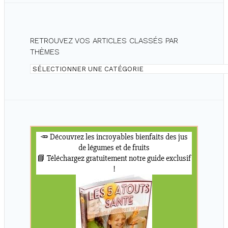
RETROUVEZ VOS ARTICLES CLASSÉS PAR
THÈMES
Retrouvez
vos
articles
classés
par
thèmes