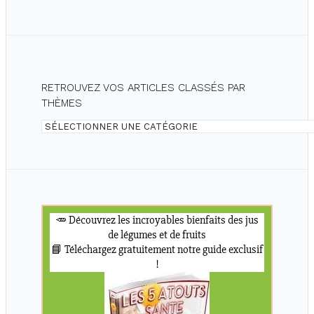
RETROUVEZ VOS ARTICLES CLASSÉS PAR
THÈMES
Retrouvez
vos
articles
classés
par
thèmes