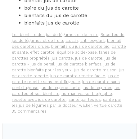
bienfait jus de carotte
boire du jus de carotte
bienfaits du jus de carotte
bienfaits jus de carotte
Catégories
Les bienfaits des jus de légumes et de fruits
,
Recettes de
Étiquettes
jus de légumes et de fruits
alcalin
,
anti-oxydant
,
bienfait
des carottes crues
,
bienfaits du jus de carotte bio
,
carotte
et santé
,
effet carotte
,
équilibre acide-base
,
fanes de
carottes propriétés
,
jus carotte
,
jus de carotte
,
jus de
carotte - jus de persil
,
jus de carotte bienfaits
,
jus de
carotte bienfaits pour les yeux
,
jus de carotte maison
,
jus
de carotte recette
,
jus de carotte recette facile
,
jus de
carotte recette sans centrifugeuse
,
jus de carotte sans
centrifugeuse
,
jus de legume sante
,
jus de légumes
,
les
carottes et ses bienfaits
,
norman walker biographie
,
recette avec jus de carotte.
,
santé par les jus
,
santé par
les jus de légumes par le docteur walker
,
vertue carotte
35 commentaires