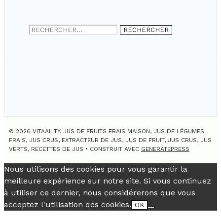
Rechercher :
© 2026 VITAALITY, JUS DE FRUITS FRAIS MAISON, JUS DE LÉGUMES
FRAIS, JUS CRUS, EXTRACTEUR DE JUS, JUS DE FRUIT, JUS CRUS, JUS
VERTS, RECETTES DE JUS
• CONSTRUIT AVEC
GENERATEPRESS
Nous utilisons des cookies pour vous garantir la
meilleure expérience sur notre site. Si vous continuez
à utiliser ce dernier, nous considérerons que vous
acceptez l'utilisation des cookies.
OK