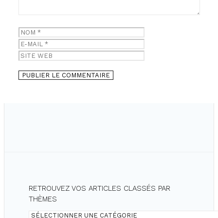
Nom
E-
mail
Site
web
RETROUVEZ VOS ARTICLES CLASSÉS PAR
THÈMES
Retrouvez